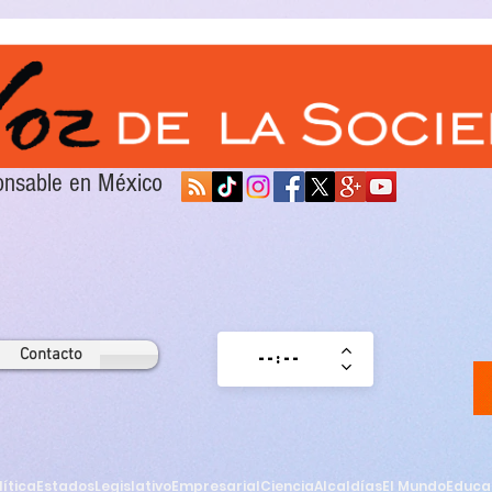
sponsable en México
Contacto
lítica
Estados
Legislativo
Empresarial
Ciencia
Alcaldías
El Mundo
Educa