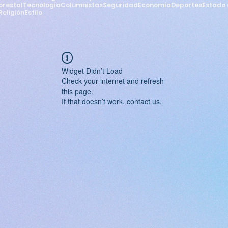
orestal
Tecnología
Columnistas
Seguridad
Economía
Deportes
Estado 
Religión
Estilo
Widget Didn’t Load
Check your internet and refresh
this page.
If that doesn’t work, contact us.