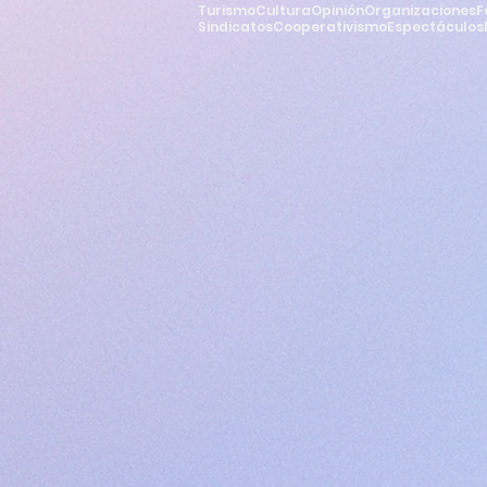
Turismo
Cultura
Opinión
Organizaciones
F
Sindicatos
Cooperativismo
Espectáculos