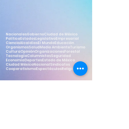
Nacionales
Gobierno
Ciudad de México
Política
Estados
Legislativo
Empresarial
Ciencia
Alcaldías
El Mundo
Educación
Organismos
Salud
Medio Ambiente
Turismo
Cultura
Opinión
Organizaciones
Forestal
Tecnología
Columnistas
Seguridad
Economía
Deportes
Estado de México
Ciudad México
Nacional
Sindicatos
Cooperativismo
Espectáculos
Religión
Estilo
Widget Didn’t Load
Check your internet and refresh
this page.
If that doesn’t work, contact us.