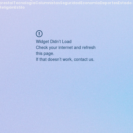
orestal
Tecnología
Columnistas
Seguridad
Economía
Deportes
Estado 
Religión
Estilo
Widget Didn’t Load
Check your internet and refresh
this page.
If that doesn’t work, contact us.