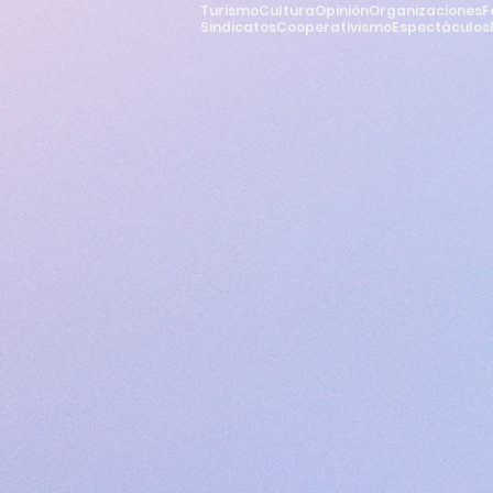
Turismo
Cultura
Opinión
Organizaciones
F
Sindicatos
Cooperativismo
Espectáculos