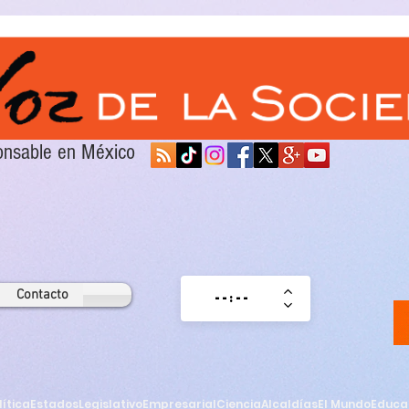
sponsable en México
Contacto
lítica
Estados
Legislativo
Empresarial
Ciencia
Alcaldías
El Mundo
Educa