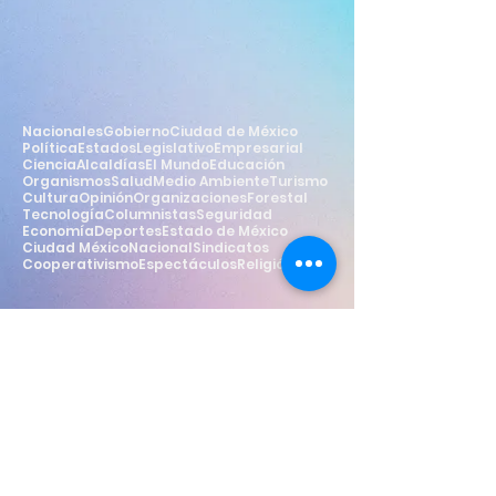
Nacionales
Gobierno
Ciudad de México
Política
Estados
Legislativo
Empresarial
Ciencia
Alcaldías
El Mundo
Educación
Organismos
Salud
Medio Ambiente
Turismo
Cultura
Opinión
Organizaciones
Forestal
Tecnología
Columnistas
Seguridad
Economía
Deportes
Estado de México
Ciudad México
Nacional
Sindicatos
Cooperativismo
Espectáculos
Religión
Estilo
Widget Didn’t Load
Check your internet and refresh
this page.
If that doesn’t work, contact us.