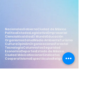
Nacionales
Gobierno
Ciudad de México
Política
Estados
Legislativo
Empresarial
Ciencia
Alcaldías
El Mundo
Educación
Organismos
Salud
Medio Ambiente
Turismo
Cultura
Opinión
Organizaciones
Forestal
Tecnología
Columnistas
Seguridad
Economía
Deportes
Estado de México
Ciudad México
Nacional
Sindicatos
Cooperativismo
Espectáculos
Religión
Estilo
Widget Didn’t Load
Check your internet and refresh
this page.
If that doesn’t work, contact us.