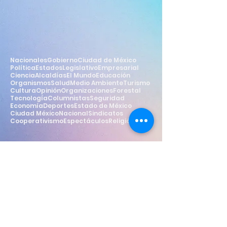
Nacionales
Gobierno
Ciudad de México
Política
Estados
Legislativo
Empresarial
Ciencia
Alcaldías
El Mundo
Educación
Organismos
Salud
Medio Ambiente
Turismo
Cultura
Opinión
Organizaciones
Forestal
Tecnología
Columnistas
Seguridad
Economía
Deportes
Estado de México
Ciudad México
Nacional
Sindicatos
Cooperativismo
Espectáculos
Religión
Estilo
Widget Didn’t Load
Check your internet and refresh
this page.
If that doesn’t work, contact us.