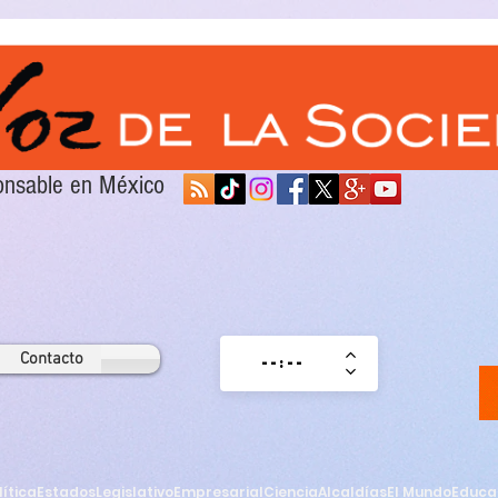
sponsable en México
Contacto
lítica
Estados
Legislativo
Empresarial
Ciencia
Alcaldías
El Mundo
Educa