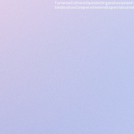
Turismo
Cultura
Opinión
Organizaciones
F
Sindicatos
Cooperativismo
Espectáculos