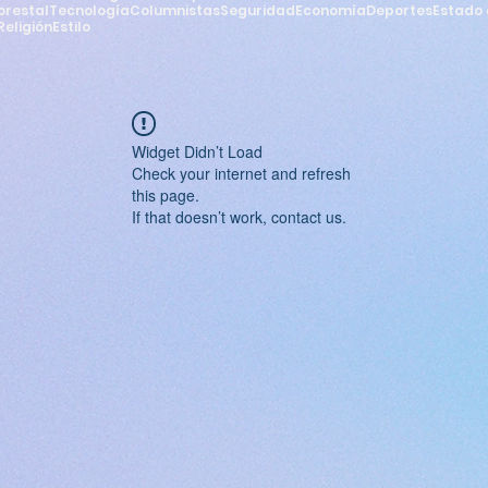
orestal
Tecnología
Columnistas
Seguridad
Economía
Deportes
Estado 
Religión
Estilo
Widget Didn’t Load
Check your internet and refresh
this page.
If that doesn’t work, contact us.