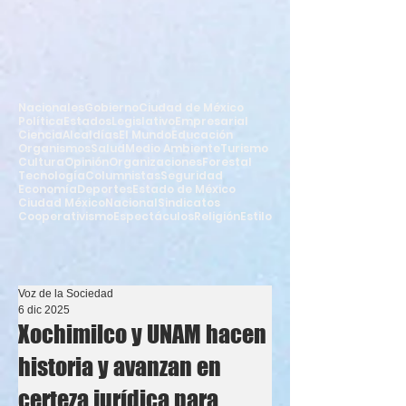
Nacionales
Gobierno
Ciudad de México
Política
Estados
Legislativo
Empresarial
Ciencia
Alcaldías
El Mundo
Educación
Organismos
Salud
Medio Ambiente
Turismo
Cultura
Opinión
Organizaciones
Forestal
Tecnología
Columnistas
Seguridad
Economía
Deportes
Estado de México
Ciudad México
Nacional
Sindicatos
Cooperativismo
Espectáculos
Religión
Estilo
Voz de la Sociedad
6 dic 2025
Xochimilco y UNAM hacen
historia y avanzan en
certeza jurídica para