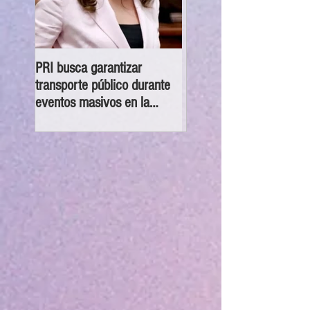
PRI busca garantizar
Congreso CDMX exhorta
transporte público durante
las 16 alcaldías a orienta
eventos masivos en la
canalizar y atender
CDMX
denuncias sobre despojo