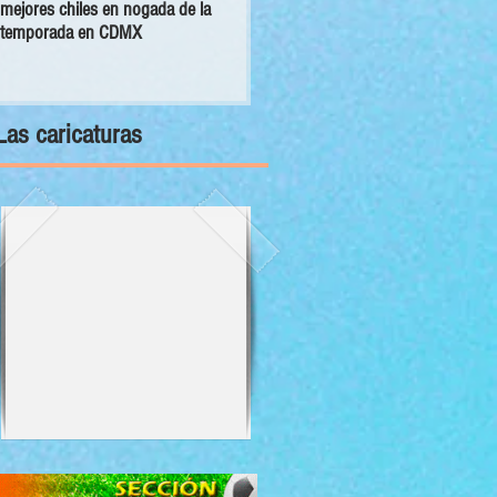
mejores chiles en nogada de la
primer Decálogo para impulsar una
temporada en CDMX
inversión turística con bienestar y
sustentabilidad
Las caricaturas