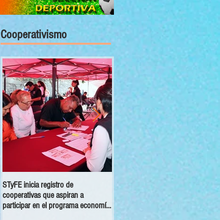
Cooperativismo
STyFE inicia registro de
Las cooperativas a nivel nacional
cooperativas que aspiran a
dejan una derrama económica anua
participar en el programa economía
de 354 mdp
social 2025