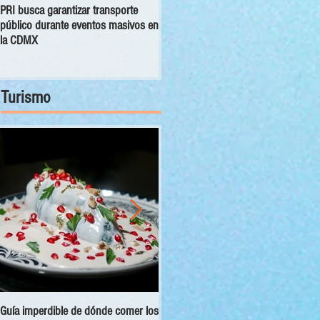
PRI busca garantizar transporte
Congreso CDMX exhorta a las 16
público durante eventos masivos en
alcaldías a orientar, canalizar y
la CDMX
atender denuncias sobre despojo
Turismo
Guía imperdible de dónde comer los
Sectur y Semarnat presentan el