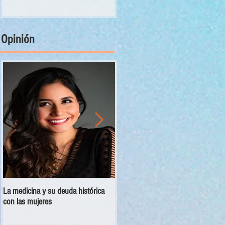
Opinión
La medicina y su deuda histórica
Disciplina no es violencia: el vacío
con las mujeres
en las escuelas militarizadas de
México