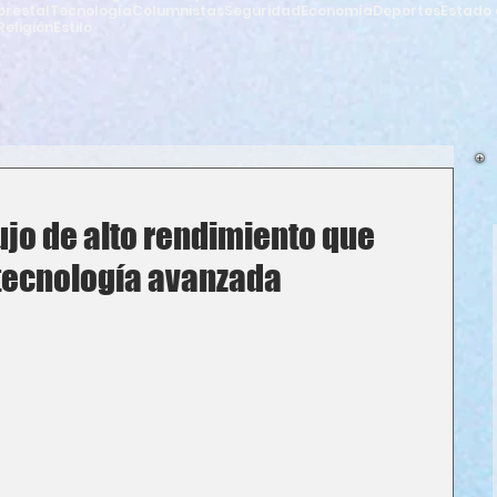
orestal
Tecnología
Columnistas
Seguridad
Economía
Deportes
Estado 
Religión
Estilo
ujo de alto rendimiento que
tecnología avanzada