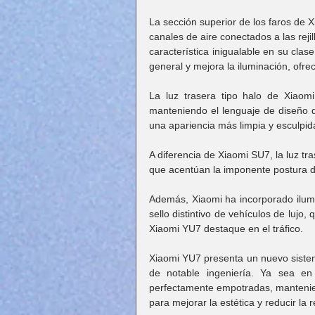
La sección superior de los faros de 
canales de aire conectados a las reji
característica inigualable en su clase
general y mejora la iluminación, ofre
La luz trasera tipo halo de Xiaom
manteniendo el lenguaje de diseño di
una apariencia más limpia y esculpid
A diferencia de Xiaomi SU7, la luz t
que acentúan la imponente postura de
Además, Xiaomi ha incorporado ilumi
sello distintivo de vehículos de lujo,
Xiaomi YU7 destaque en el tráfico.
Xiaomi YU7 presenta un nuevo sistem
de notable ingeniería. Ya sea en
perfectamente empotradas, mantenien
para mejorar la estética y reducir la 