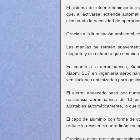
El sistema de infoentretenimiento in
que, al activarse, extiende automáti
eliminando la necesidad de operarl
Gracias a la iluminación ambiental, 
Las manijas se retraen suavement
elegante y sin esfuerzo que combina f
En cuanto a la aerodinámica, Xiao
Xiaomi SU7 en ingeniería aerodinámi
ventilaciones optimizadas para gestion
El alerón ahuecado pasó por numer
resistencia aerodinámica de 10 pu
ajustables automáticamente, lo que 
El capó de aluminio con forma de c
reduce la resistencia aerodinámica e
Gracias a estas meticulosas optimiza