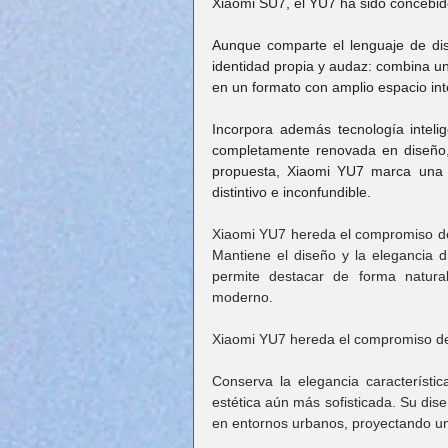
Xiaomi SU7, el YU7 ha sido concebid
Aunque comparte el lenguaje de dis
identidad propia y audaz: combina u
en un formato con amplio espacio inte
Incorpora además tecnología inteli
completamente renovada en diseño, c
propuesta, Xiaomi YU7 marca una 
distintivo e inconfundible.
Xiaomi YU7 hereda el compromiso de 
Mantiene el diseño y la elegancia di
permite destacar de forma natura
moderno.
Xiaomi YU7 hereda el compromiso de 
Conserva la elegancia característi
estética aún más sofisticada. Su dis
en entornos urbanos, proyectando u