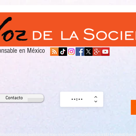
sponsable en México
Contacto
lítica
Estados
Legislativo
Empresarial
Ciencia
Alcaldías
El Mundo
Educa