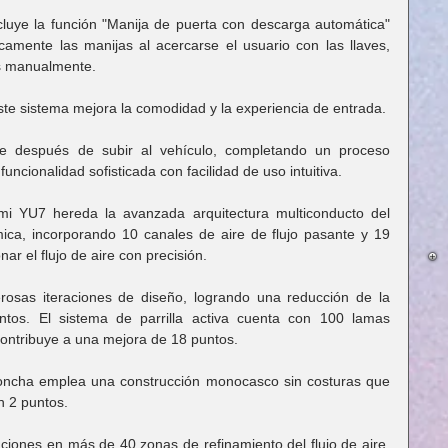
cluye la función "Manija de puerta con descarga automática" 
camente las manijas al acercarse el usuario con las llaves, 
as manualmente.
este sistema mejora la comodidad y la experiencia de entrada.
e después de subir al vehículo, completando un proceso 
uncionalidad sofisticada con facilidad de uso intuitiva.
mi YU7 hereda la avanzada arquitectura multiconducto del 
ca, incorporando 10 canales de aire de flujo pasante y 19 
ar el flujo de aire con precisión.
osas iteraciones de diseño, logrando una reducción de la 
ntos. El sistema de parrilla activa cuenta con 100 lamas 
contribuye a una mejora de 18 puntos.
oncha emplea una construcción monocasco sin costuras que 
n 2 puntos.
ciones en más de 40 zonas de refinamiento del flujo de aire, 