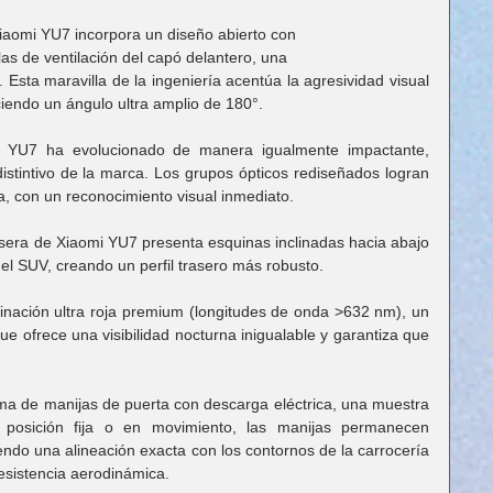
Xiaomi YU7 incorpora un diseño abierto con
llas de ventilación del capó delantero, una
. Esta maravilla de la ingeniería acentúa la agresividad visual 
ciendo un ángulo ultra amplio de 180°.
i YU7 ha evolucionado de manera igualmente impactante, 
stintivo de la marca. Los grupos ópticos rediseñados logran 
a, con un reconocimiento visual inmediato.
rasera de Xiaomi YU7 presenta esquinas inclinadas hacia abajo 
l SUV, creando un perfil trasero más robusto.
nación ultra roja premium (longitudes de onda >632 nm), un 
 que ofrece una visibilidad nocturna inigualable y garantiza que 
a de manijas de puerta con descarga eléctrica, una muestra 
 posición fija o en movimiento, las manijas permanecen 
do una alineación exacta con los contornos de la carrocería 
resistencia aerodinámica.