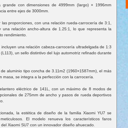
 grande con dimensiones de 4999mm (largo) × 1996mm 
ncia entre ejes de 3000mm.
las proporciones, con una relación rueda-carrocería de 3:1, 
y una relación ancho-altura de 1.25:1, lo que representa la 
to rendimiento.
 incluyen una relación cabeza-carrocería ultradelgada de 1:3 
113), un sello distintivo del lujo automotriz refinado durante 
ó de aluminio tipo concha de 3.11m2 (1960×1587mm), el más 
 masa, se integra a la perfección con la carrocería.
elantero eléctrico de 141L, con un máximo de 8 modos de 
opcionales de 275mm de ancho y pasos de rueda deportivos 
to.
ionada, la estética de diseño de la familia Xiaomi YU7 se 
meticulosos. El modelo renueva los característicos faros 
a del Xiaomi SU7 con un innovador diseño ahuecado.