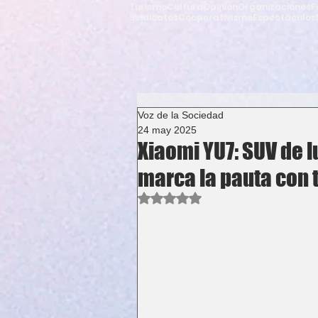
Turismo
Cultura
Opinión
Organizaciones
F
Sindicatos
Cooperativismo
Espectáculos
Voz de la Sociedad
24 may 2025
Xiaomi YU7: SUV de l
marca la pauta con 
Obtuvo NaN de 5 estrellas.