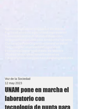
Nacionales
Gobierno
Ciudad de México
Política
Estados
Legislativo
Empresarial
Ciencia
Alcaldías
El Mundo
Educación
Organismos
Salud
Medio Ambiente
Turismo
Cultura
Opinión
Organizaciones
Forestal
Tecnología
Columnistas
Seguridad
Economía
Deportes
Estado de México
Ciudad México
Nacional
Sindicatos
Cooperativismo
Espectáculos
Religión
Estilo
Voz de la Sociedad
12 may 2023
UNAM pone en marcha el
laboratorio con
tecnología de punta para