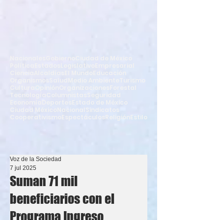
Nacionales
Gobierno
Ciudad de México
Política
Estados
Legislativo
Empresarial
Ciencia
Alcaldías
El Mundo
Educación
Organismos
Salud
Medio Ambiente
Turismo
Cultura
Opinión
Organizaciones
Forestal
Tecnología
Columnistas
Seguridad
Economía
Deportes
Estado de México
Ciudad México
Nacional
Sindicatos
Cooperativismo
Espectáculos
Religión
Estilo
Voz de la Sociedad
7 jul 2025
Suman 71 mil
beneficiarios con el
Programa Ingreso