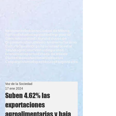
Nacionales
Gobierno
Ciudad de México
Política
Estados
Legislativo
Empresarial
Ciencia
Alcaldías
El Mundo
Educación
Organismos
Salud
Medio Ambiente
Turismo
Cultura
Opinión
Organizaciones
Forestal
Tecnología
Columnistas
Seguridad
Economía
Deportes
Estado de México
Ciudad México
Nacional
Sindicatos
Cooperativismo
Espectáculos
Religión
Estilo
Voz de la Sociedad
17 ene 2024
Suben 4.62% las
exportaciones
agroalimentarias y baja