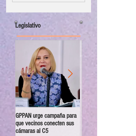
Legislativo
GPPAN urge campaña para
CDMX fue la mejor sede
que vecinos conecten sus
mundialista; autoridades 
cámaras al C5
gobierno presentaron