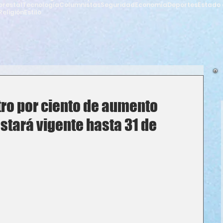
orestal
Tecnología
Columnistas
Seguridad
Economía
Deportes
Estado 
Religión
Estilo
ro por ciento de aumento
 estará vigente hasta 31 de