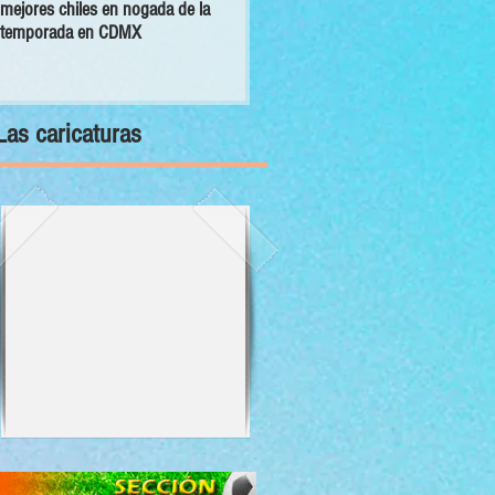
mejores chiles en nogada de la
primer Decálogo para impulsar una
temporada en CDMX
inversión turística con bienestar y
sustentabilidad
Las caricaturas