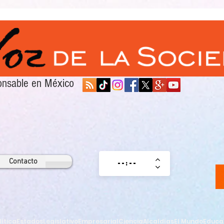
sponsable en México
Contacto
lítica
Estados
Legislativo
Empresarial
Ciencia
Alcaldías
El Mundo
Educa