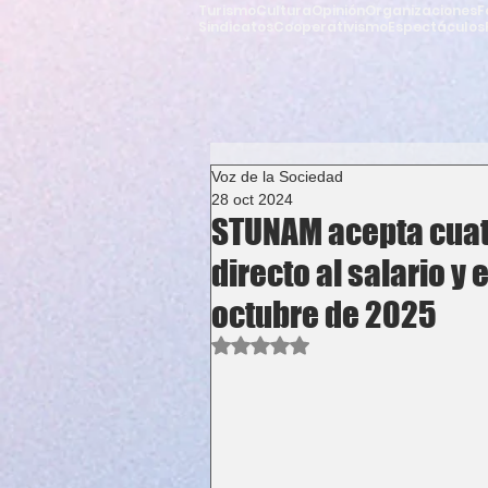
Turismo
Cultura
Opinión
Organizaciones
F
Sindicatos
Cooperativismo
Espectáculos
Voz de la Sociedad
28 oct 2024
STUNAM acepta cuat
directo al salario y
octubre de 2025
Obtuvo NaN de 5 estrellas.