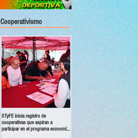
Cooperativismo
STyFE inicia registro de
Las cooperativas a nivel nacional
cooperativas que aspiran a
dejan una derrama económica anua
participar en el programa economía
de 354 mdp
social 2025