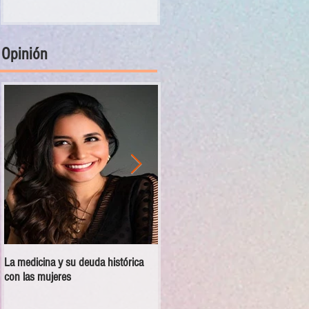
Opinión
La medicina y su deuda histórica
Disciplina no es violencia: el vacío
con las mujeres
en las escuelas militarizadas de
México