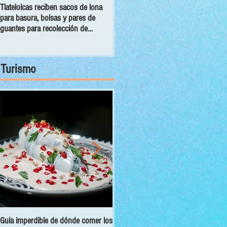
Tlatelolcas reciben sacos de lona
GPPAN urge campaña para que
para basura, bolsas y pares de
vecinos conecten sus cámaras al
guantes para recolección de
C5
desechos
Turismo
Guía imperdible de dónde comer los
Sectur y Semarnat presentan el