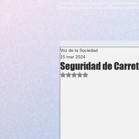
Turismo
Cultura
Opinión
Organizaciones
F
Sindicatos
Cooperativismo
Espectáculos
Voz de la Sociedad
15 mar 2024
Seguridad de Carre
Obtuvo NaN de 5 estrellas.