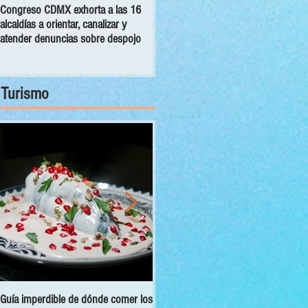
Congreso CDMX exhorta a las 16
MC pide establecer reglas para
alcaldías a orientar, canalizar y
manutención de seres sintientes en
atender denuncias sobre despojo
la capital tras separación de un
matrimonio
Turismo
Guía imperdible de dónde comer los
Sectur y Semarnat presentan el