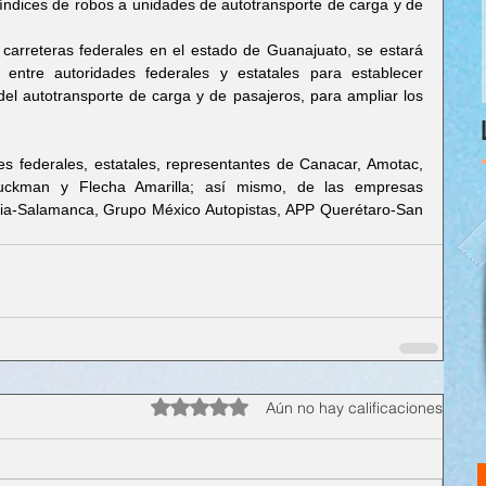
s índices de robos a unidades de autotransporte de carga y de 
s carreteras federales en el estado de Guanajuato, se estará 
 entre autoridades federales y estatales para establecer 
el autotransporte de carga y de pasajeros, para ampliar los 
es federales, estatales, representantes de Canacar, Amotac, 
uckman y Flecha Amarilla; así mismo, de las empresas 
lia-Salamanca, Grupo México Autopistas, APP Querétaro-San 
Obtuvo 0 de 5 estrellas.
Aún no hay calificaciones