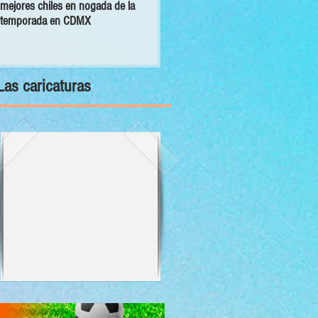
mejores chiles en nogada de la
primer Decálogo para impulsar una
temporada en CDMX
inversión turística con bienestar y
sustentabilidad
Las caricaturas