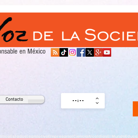
sponsable en México
Contacto
lítica
Estados
Legislativo
Empresarial
Ciencia
Alcaldías
El Mundo
Educa