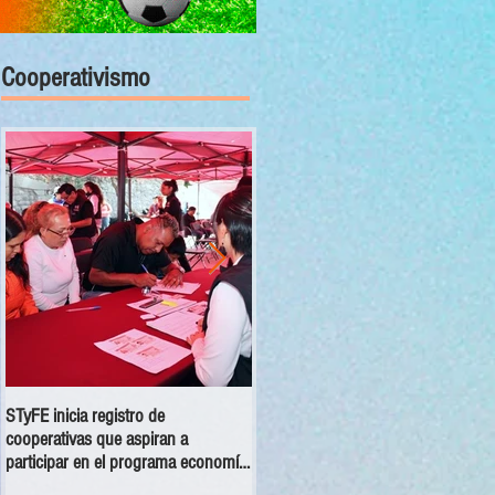
Cooperativismo
STyFE inicia registro de
Las cooperativas a nivel nacional
cooperativas que aspiran a
dejan una derrama económica anua
participar en el programa economía
de 354 mdp
social 2025