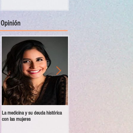
Opinión
La medicina y su deuda histórica
Disciplina no es violencia: el vacío
con las mujeres
en las escuelas militarizadas de
México