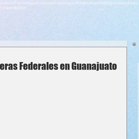
orestal
Tecnología
Columnistas
Seguridad
Economía
Deportes
Estado 
Religión
Estilo
teras Federales en Guanajuato