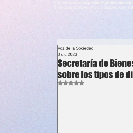
Turismo
Cultura
Opinión
Organizaciones
F
Sindicatos
Cooperativismo
Espectáculos
Voz de la Sociedad
3 dic 2023
Secretaría de Biene
sobre los tipos de 
Obtuvo NaN de 5 estrellas.