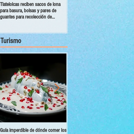
Tlatelolcas reciben sacos de lona
GPPAN urge campaña para que
para basura, bolsas y pares de
vecinos conecten sus cámaras al
guantes para recolección de
C5
desechos
Turismo
Guía imperdible de dónde comer los
Sectur y Semarnat presentan el