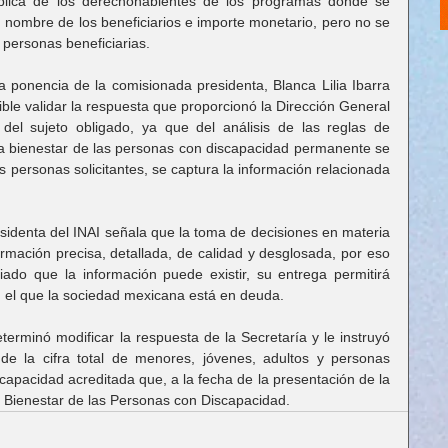
ública de los derechohabientes de los programas donde se 
o, nombre de los beneficiarios e importe monetario, pero no se 
s personas beneficiarias.
la ponencia de la comisionada presidenta, Blanca Lilia Ibarra 
ble validar la respuesta que proporcionó la Dirección General 
 del sujeto obligado, ya que del análisis de las reglas de 
 bienestar de las personas con discapacidad permanente se 
s personas solicitantes, se captura la información relacionada 
sidenta del INAI señala que la toma de decisiones en materia 
ormación precisa, detallada, de calidad y desglosada, por eso 
ado que la información puede existir, su entrega permitirá 
n el que la sociedad mexicana está en deuda.
terminó modificar la respuesta de la Secretaría y le instruyó 
e la cifra total de menores, jóvenes, adultos y personas 
capacidad acreditada que, a la fecha de la presentación de la 
el Bienestar de las Personas con Discapacidad.