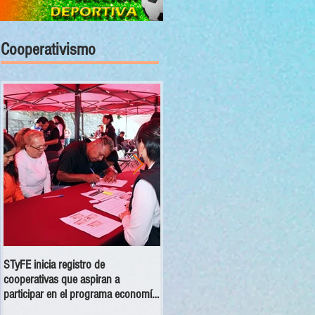
Cooperativismo
STyFE inicia registro de
Las cooperativas a nivel nacional
cooperativas que aspiran a
dejan una derrama económica anua
participar en el programa economía
de 354 mdp
social 2025