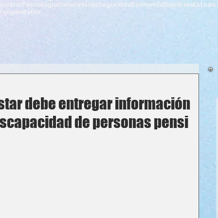
orestal
Tecnología
Columnistas
Seguridad
Economía
Deportes
Estado 
Religión
Estilo
star debe entregar información
discapacidad de personas pensi