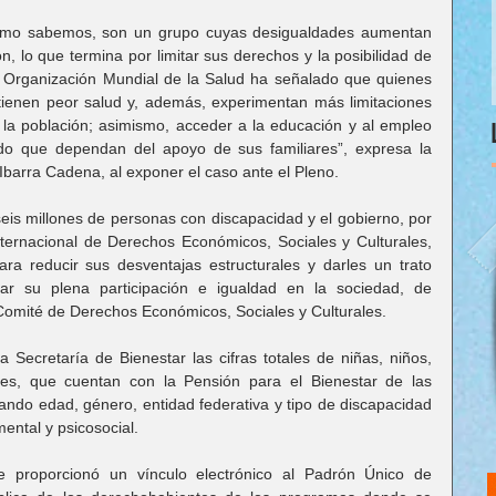
omo sabemos, son un grupo cuyas desigualdades aumentan 
n, lo que termina por limitar sus derechos y la posibilidad de 
la Organización Mundial de la Salud ha señalado que quienes 
tienen peor salud y, además, experimentan más limitaciones 
 la población; asimismo, acceder a la educación y al empleo 
do que dependan del apoyo de sus familiares”, expresa la 
Ibarra Cadena, al exponer el caso ante el Pleno.
is millones de personas con discapacidad y el gobierno, por 
nternacional de Derechos Económicos, Sociales y Culturales, 
a reducir sus desventajas estructurales y darles un trato 
rar su plena participación e igualdad en la sociedad, de 
 Comité de Derechos Económicos, Sociales y Culturales.
la Secretaría de Bienestar las cifras totales de niñas, niños, 
es, que cuentan con la Pensión para el Bienestar de las 
ndo edad, género, entidad federativa y tipo de discapacidad 
mental y psicosocial.
le proporcionó un vínculo electrónico al Padrón Único de 