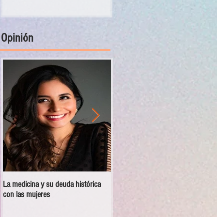
Opinión
La medicina y su deuda histórica
Disciplina no es violencia: el vacío
con las mujeres
en las escuelas militarizadas de
México