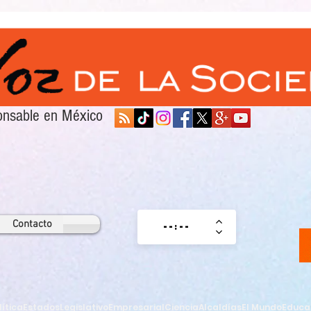
sponsable en México
Contacto
lítica
Estados
Legislativo
Empresarial
Ciencia
Alcaldías
El Mundo
Educa