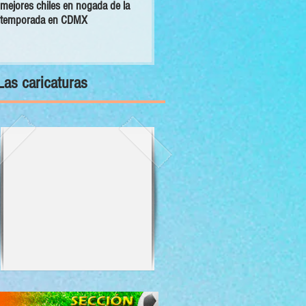
mejores chiles en nogada de la
primer Decálogo para impulsar una
temporada en CDMX
inversión turística con bienestar y
sustentabilidad
Las caricaturas