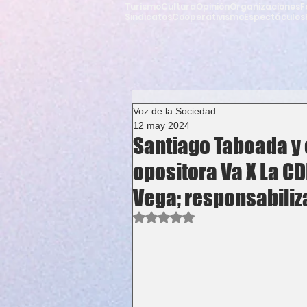
Turismo
Cultura
Opinión
Organizaciones
F
Sindicatos
Cooperativismo
Espectáculos
Voz de la Sociedad
12 may 2024
Santiago Taboada y 
opositora Va X La C
Vega; responsabiliza
Obtuvo NaN de 5 estrellas.