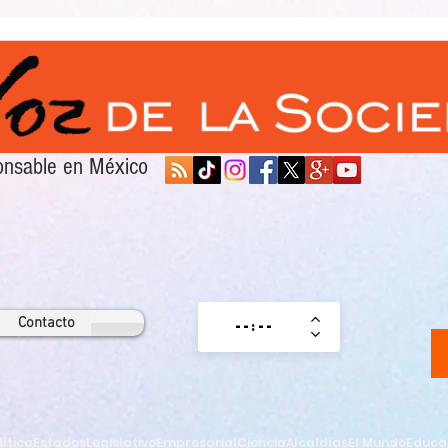
sponsable en México
Contacto
lítica
Estados
Legislativo
Empresarial
Ciencia
Alcaldías
El Mundo
Educa