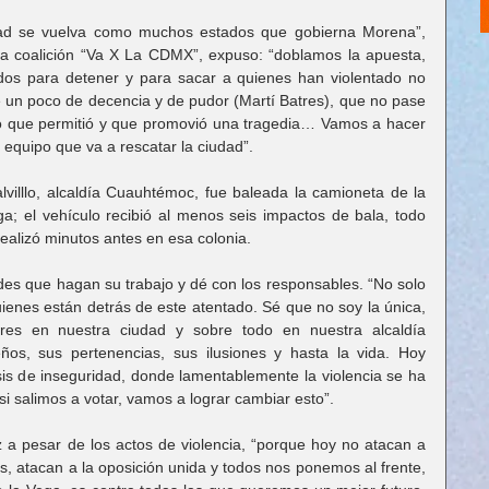
ad se vuelva como muchos estados que gobierna Morena”, 
la coalición “Va X La CDMX”, expuso: “doblamos la apuesta, 
os para detener y para sacar a quienes han violentado no 
 un poco de decencia y de pudor (Martí Batres), que no pase 
rno que permitió y que promovió una tragedia… Vamos a hacer 
l equipo que va a rescatar la ciudad”.
villlo, alcaldía Cuauhtémoc, fue baleada la camioneta de la 
a; el vehículo recibió al menos seis impactos de bala, todo 
alizó minutos antes en esa colonia.
ades que hagan su trabajo y dé con los responsables. “No solo 
ienes están detrás de este atentado. Sé que no soy la única, 
es en nuestra ciudad y sobre todo en nuestra alcaldía 
os, sus pertenencias, sus ilusiones y hasta la vida. Hoy 
is de inseguridad, donde lamentablemente la violencia se ha 
 salimos a votar, vamos a lograr cambiar esto”.
 a pesar de los actos de violencia, “porque hoy no atacan a 
s, atacan a la oposición unida y todos nos ponemos al frente, 