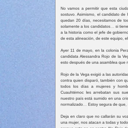
No vamos a permitir que esta ciud
sostuvo. Asimismo, el candidato de 
quedan 20 días, necesitamos de tod
solamente a los candidatos… si tiene
a la historia como el jefe de gobie
de esta alineación, de este equipo, e
Ayer 11 de mayo, en la colonia Peral
candidata Alessandra Rojo de la Veg
esto después de una asamblea que re
Rojo de la Vega exigió a las autorid
contra quien disparó, también con qu
todos los días a mujeres y hombr
Cuauhtémoc les arrebatan sus sueñ
nuestro país está sumido en una cris
normalizado… Estoy segura de que, si
Deja en claro que no callarán su voz
una mujer, nos atacan a todas y todo