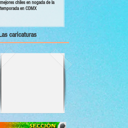
mejores chiles en nogada de la
primer Decálogo para impulsar una
temporada en CDMX
inversión turística con bienestar y
sustentabilidad
Las caricaturas