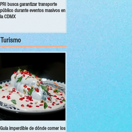
PRI busca garantizar transporte
Congreso CDMX exhorta a las 16
público durante eventos masivos en
alcaldías a orientar, canalizar y
la CDMX
atender denuncias sobre despojo
Turismo
Guía imperdible de dónde comer los
Sectur y Semarnat presentan el