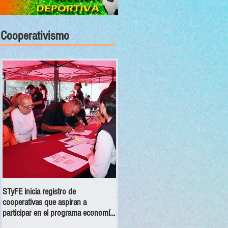
Cooperativismo
STyFE inicia registro de
Las cooperativas a nivel nacional
cooperativas que aspiran a
dejan una derrama económica anua
participar en el programa economía
de 354 mdp
social 2025