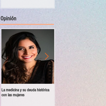
Opinión
La medicina y su deuda histórica
Disciplina no es violencia: el vacío
con las mujeres
en las escuelas militarizadas de
México