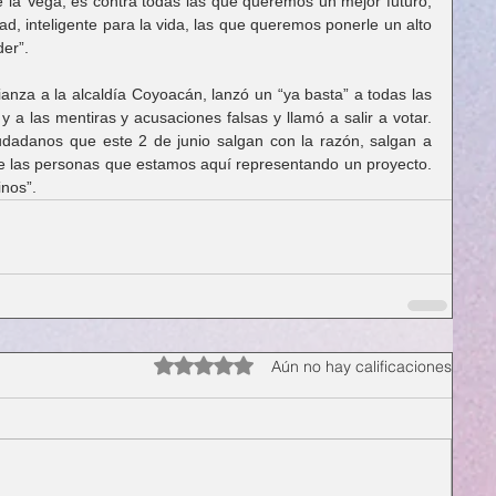
 la Vega, es contra todas las que queremos un mejor futuro, 
, inteligente para la vida, las que queremos ponerle un alto 
der”.
ianza a la alcaldía Coyoacán, lanzó un “ya basta” a todas las 
 a las mentiras y acusaciones falsas y llamó a salir a votar. 
iudadanos que este 2 de junio salgan con la razón, salgan a 
e las personas que estamos aquí representando un proyecto. 
inos”.
Obtuvo 0 de 5 estrellas.
Aún no hay calificaciones