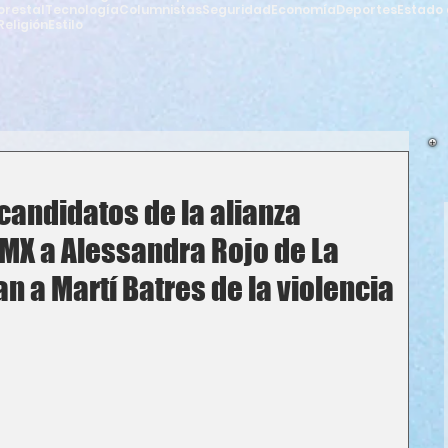
orestal
Tecnología
Columnistas
Seguridad
Economía
Deportes
Estado 
Religión
Estilo
candidatos de la alianza
DMX a Alessandra Rojo de La
n a Martí Batres de la violencia