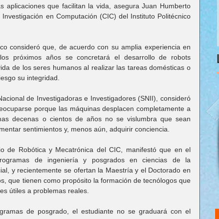
s aplicaciones que facilitan la vida, asegura Juan Humberto 
 Investigación en Computación (CIC) del Instituto Politécnico 
nico consideró que, de acuerdo con su amplia experiencia en 
os próximos años se concretará el desarrollo de robots 
vida de los seres humanos al realizar las tareas domésticas o 
iesgo su integridad.
Nacional de Investigadoras e Investigadores (SNII), consideró 
eocuparse porque las máquinas desplacen completamente a 
mas decenas o cientos de años no se vislumbra que sean 
entar sentimientos y, menos aún, adquirir conciencia.
io de Robótica y Mecatrónica del CIC, manifestó que en el 
programas de ingeniería y posgrados en ciencias de la 
ial, y recientemente se ofertan la Maestría y el Doctorado en 
atos, que tienen como propósito la formación de tecnólogos que 
es útiles a problemas reales.
gramas de posgrado, el estudiante no se graduará con el 