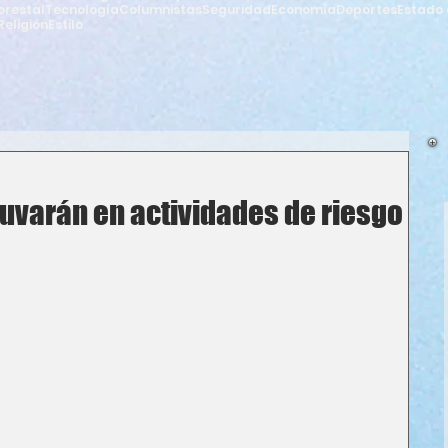
orestal
Tecnología
Columnistas
Seguridad
Economía
Deportes
Estado 
Religión
Estilo
uvarán en actividades de riesgo