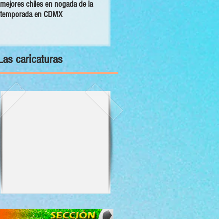
mejores chiles en nogada de la
primer Decálogo para impulsar una
temporada en CDMX
inversión turística con bienestar y
sustentabilidad
Las caricaturas