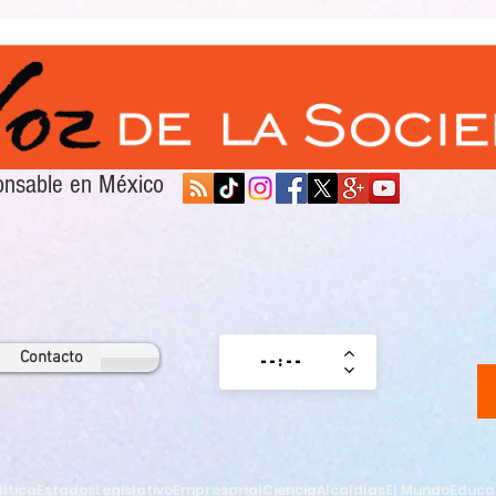
sponsable en México
Contacto
lítica
Estados
Legislativo
Empresarial
Ciencia
Alcaldías
El Mundo
Educa