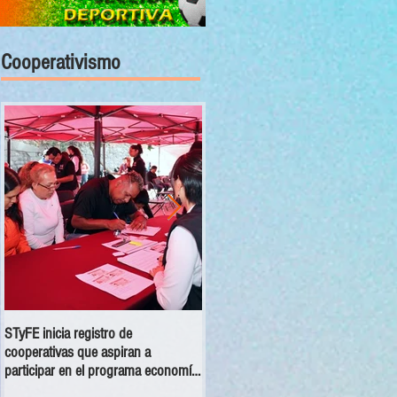
Cooperativismo
STyFE inicia registro de
Las cooperativas a nivel nacional
cooperativas que aspiran a
dejan una derrama económica anua
participar en el programa economía
de 354 mdp
social 2025