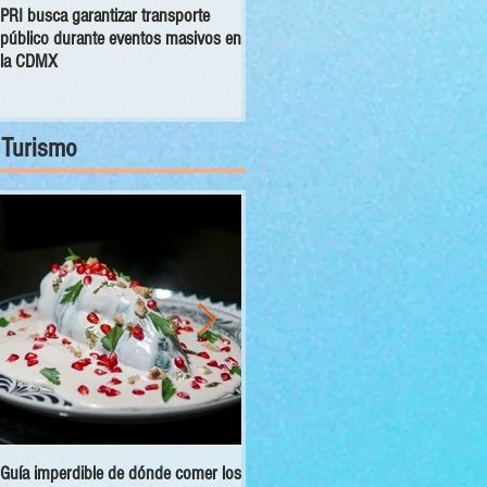
PRI busca garantizar transporte
Congreso CDMX exhorta a las 16
público durante eventos masivos en
alcaldías a orientar, canalizar y
la CDMX
atender denuncias sobre despojo
Turismo
Guía imperdible de dónde comer los
Sectur y Semarnat presentan el