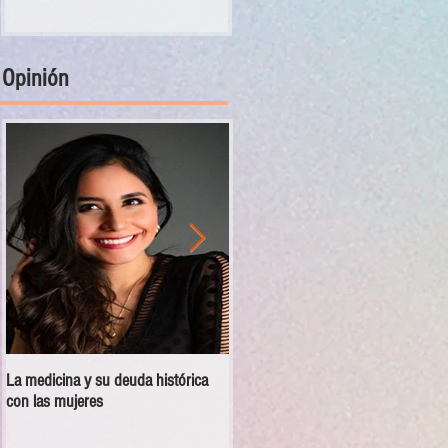
Opinión
La medicina y su deuda histórica
Disciplina no es violencia: el vacío
con las mujeres
en las escuelas militarizadas de
México