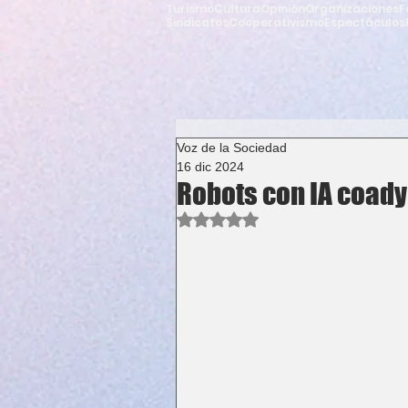
Turismo
Cultura
Opinión
Organizaciones
F
Sindicatos
Cooperativismo
Espectáculos
Voz de la Sociedad
16 dic 2024
Robots con IA coady
Obtuvo NaN de 5 estrellas.