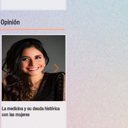
Opinión
La medicina y su deuda histórica
Disciplina no es violencia: el vacío
con las mujeres
en las escuelas militarizadas de
México