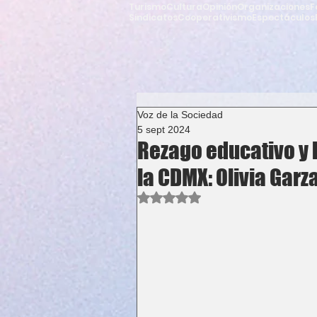
Turismo
Cultura
Opinión
Organizaciones
F
Sindicatos
Cooperativismo
Espectáculos
Voz de la Sociedad
5 sept 2024
Rezago educativo y 
la CDMX: Olivia Garz
Obtuvo NaN de 5 estrellas.