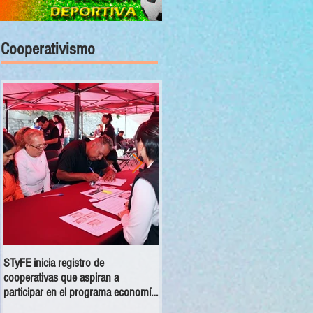
Cooperativismo
STyFE inicia registro de
Las cooperativas a nivel nacional
cooperativas que aspiran a
dejan una derrama económica anua
participar en el programa economía
de 354 mdp
social 2025