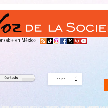
sponsable en México
Contacto
lítica
Estados
Legislativo
Empresarial
Ciencia
Alcaldías
El Mundo
Educa