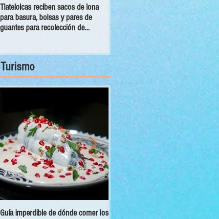
Tlatelolcas reciben sacos de lona
GPPAN urge campaña para que
para basura, bolsas y pares de
vecinos conecten sus cámaras al
guantes para recolección de
C5
desechos
Turismo
Guía imperdible de dónde comer los
Sectur y Semarnat presentan el