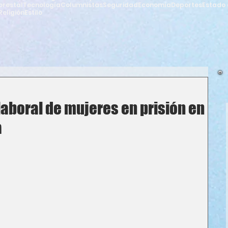
orestal
Tecnología
Columnistas
Seguridad
Economía
Deportes
Estado 
Religión
Estilo
laboral de mujeres en prisión en
a