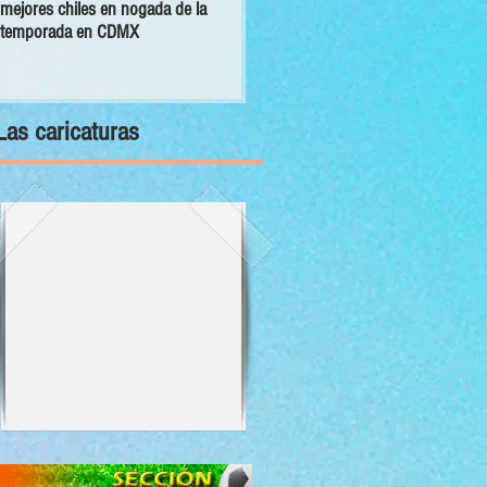
mejores chiles en nogada de la
primer Decálogo para impulsar una
temporada en CDMX
inversión turística con bienestar y
sustentabilidad
Las caricaturas