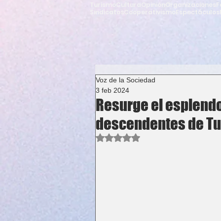
Turismo
Cultura
Opinión
Organizaciones
F
Sindicatos
Cooperativismo
Espectáculos
Voz de la Sociedad
3 feb 2024
Resurge el esplendo
descendentes de T
Obtuvo NaN de 5 estrellas.