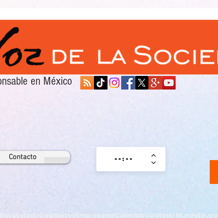
sponsable en México
Contacto
lítica
Estados
Legislativo
Empresarial
Ciencia
Alcaldías
El Mundo
Educa