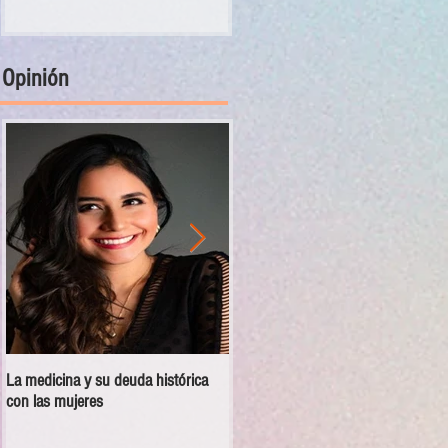
Opinión
La medicina y su deuda histórica
Disciplina no es violencia: el vacío
con las mujeres
en las escuelas militarizadas de
México