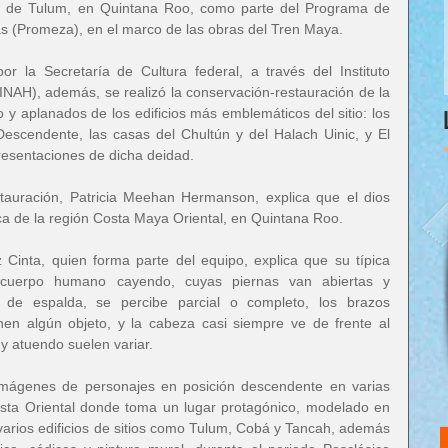
a de Tulum, en Quintana Roo, como parte del Programa de 
 (Promeza), en el marco de las obras del Tren Maya.
or la Secretaría de Cultura federal, a través del Instituto 
(INAH), además, se realizó la conservación-restauración de la 
o y aplanados de los edificios más emblemáticos del sitio: los 
escendente, las casas del Chultún y del Halach Uinic, y El 
presentaciones de dicha deidad.
tauración, Patricia Meehan Hermanson, explica que el dios 
a de la región Costa Maya Oriental, en Quintana Roo. 
Cinta, quien forma parte del equipo, explica que su típica 
 cuerpo humano cayendo, cuyas piernas van abiertas y 
o, de espalda, se percibe parcial o completo, los brazos 
en algún objeto, y la cabeza casi siempre ve de frente al 
y atuendo suelen variar. 
imágenes de personajes en posición descendente en varias 
ta Oriental donde toma un lugar protagónico, modelado en 
varios edificios de sitios como Tulum, Cobá y Tancah, además 