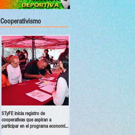
Cooperativismo
STyFE inicia registro de
Las cooperativas a nivel nacional
cooperativas que aspiran a
dejan una derrama económica anua
participar en el programa economía
de 354 mdp
social 2025