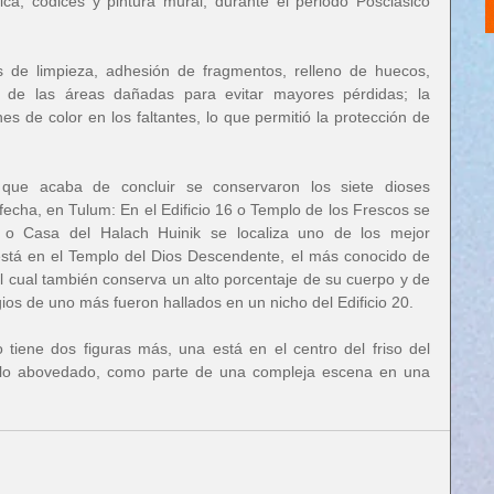
a, códices y pintura mural, durante el periodo Posclásico 
s de limpieza, adhesión de fragmentos, relleno de huecos, 
 de las áreas dañadas para evitar mayores pérdidas; la 
es de color en los faltantes, lo que permitió la protección de 
ue acaba de concluir se conservaron los siete dioses 
echa, en Tulum: En el Edificio 16 o Templo de los Frescos se 
5 o Casa del Halach Huinik se localiza uno de los mejor 
stá en el Templo del Dios Descendente, el más conocido de 
el cual también conserva un alto porcentaje de su cuerpo y de 
gios de uno más fueron hallados en un nicho del Edificio 20.
lo tiene dos figuras más, una está en el centro del friso del 
sillo abovedado, como parte de una compleja escena en una 