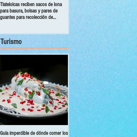
Tlatelolcas reciben sacos de lona
GPPAN urge campaña para que
para basura, bolsas y pares de
vecinos conecten sus cámaras al
guantes para recolección de
C5
desechos
Turismo
Guía imperdible de dónde comer los
Sectur y Semarnat presentan el