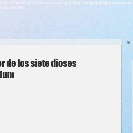
orestal
Tecnología
Columnistas
Seguridad
Economía
Deportes
Estado 
Religión
Estilo
r de los siete dioses
ulum