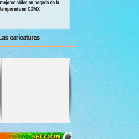
mejores chiles en nogada de la
primer Decálogo para impulsar una
temporada en CDMX
inversión turística con bienestar y
sustentabilidad
Las caricaturas