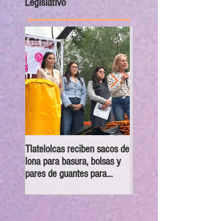
Legislativo
Tlatelolcas reciben sacos de
GPPAN urge campaña pa
lona para basura, bolsas y
que vecinos conecten su
pares de guantes para
cámaras al C5
recolección de desechos