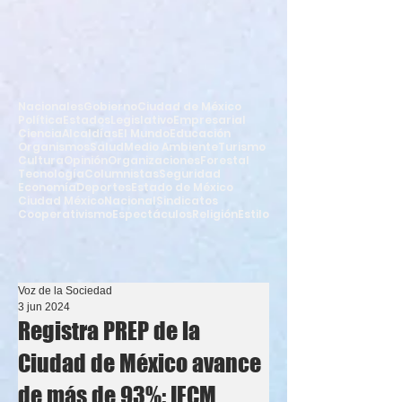
Nacionales
Gobierno
Ciudad de México
Política
Estados
Legislativo
Empresarial
Ciencia
Alcaldías
El Mundo
Educación
Organismos
Salud
Medio Ambiente
Turismo
Cultura
Opinión
Organizaciones
Forestal
Tecnología
Columnistas
Seguridad
Economía
Deportes
Estado de México
Ciudad México
Nacional
Sindicatos
Cooperativismo
Espectáculos
Religión
Estilo
Voz de la Sociedad
3 jun 2024
Registra PREP de la
Ciudad de México avance
de más de 93%: IECM