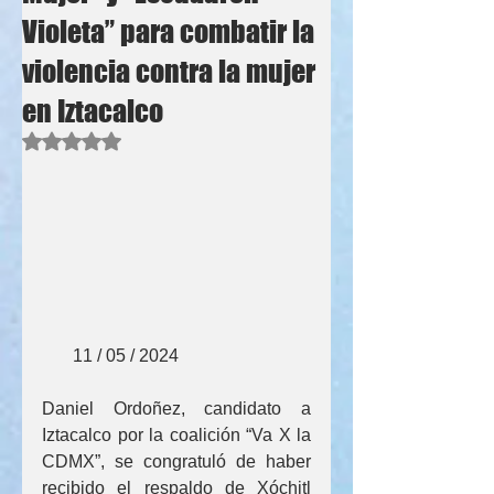
Violeta” para combatir la
violencia contra la mujer
en Iztacalco
Obtuvo NaN de 5 estrellas.
       11 / 05 / 2024
Daniel Ordoñez, candidato a 
Iztacalco por la coalición “Va X la 
CDMX”, se congratuló de haber 
recibido el respaldo de Xóchitl 