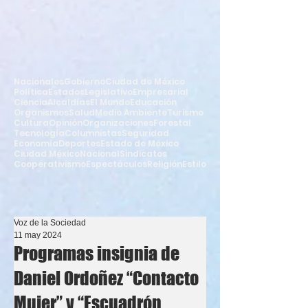
Nacionales
Gobierno
Ciudad de México
Política
Estados
Legislativo
Empresarial
Ciencia
Alcaldías
El Mundo
Educación
Organismos
Salud
Medio Ambiente
Turismo
Cultura
Opinión
Organizaciones
Forestal
Tecnología
Columnistas
Seguridad
Economía
Deportes
Estado de México
Ciudad México
Nacional
Sindicatos
Cooperativismo
Espectáculos
Religión
Estilo
Voz de la Sociedad
11 may 2024
Programas insignia de
Daniel Ordoñez “Contacto
Mujer” y “Escuadrón