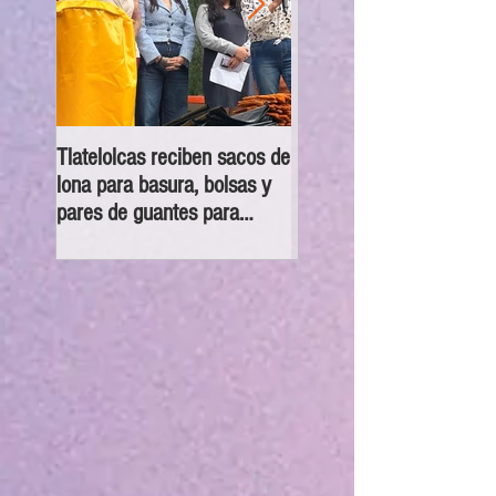
Tlatelolcas reciben sacos de
GPPAN urge campaña pa
lona para basura, bolsas y
que vecinos conecten su
pares de guantes para
cámaras al C5
recolección de desechos