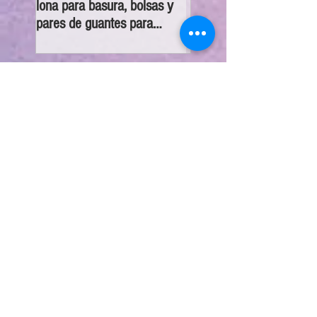
lona para basura, bolsas y
que vecinos conecten su
pares de guantes para
cámaras al C5
recolección de desechos