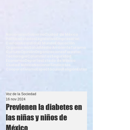
Nacionales
Gobierno
Ciudad de México
Política
Estados
Legislativo
Empresarial
Ciencia
Alcaldías
El Mundo
Educación
Organismos
Salud
Medio Ambiente
Turismo
Cultura
Opinión
Organizaciones
Forestal
Tecnología
Columnistas
Seguridad
Economía
Deportes
Estado de México
Ciudad México
Nacional
Sindicatos
Cooperativismo
Espectáculos
Religión
Estilo
Voz de la Sociedad
16 nov 2024
Previenen la diabetes en
las niñas y niños de
México