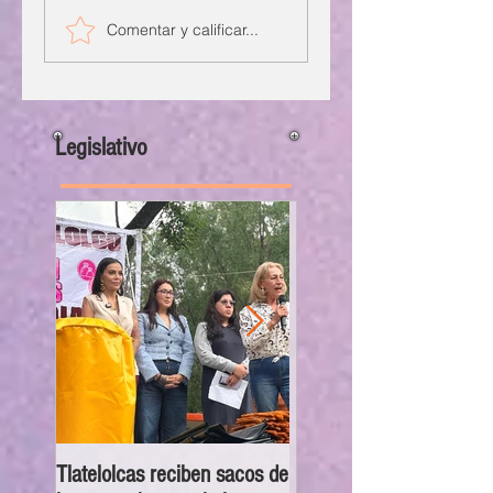
Comentar y calificar...
Legislativo
Tlatelolcas reciben sacos de
GPPAN urge campaña pa