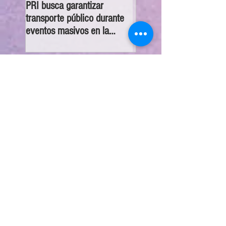
PRI busca garantizar
Congreso CDMX exhorta
transporte público durante
las 16 alcaldías a orienta
eventos masivos en la
canalizar y atender
CDMX
denuncias sobre despojo