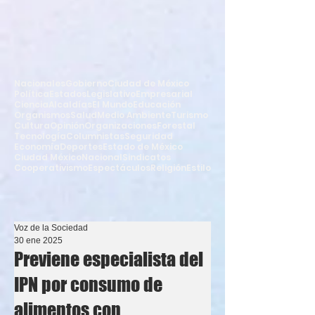
Nacionales
Gobierno
Ciudad de México
Política
Estados
Legislativo
Empresarial
Ciencia
Alcaldías
El Mundo
Educación
Organismos
Salud
Medio Ambiente
Turismo
Cultura
Opinión
Organizaciones
Forestal
Tecnología
Columnistas
Seguridad
Economía
Deportes
Estado de México
Ciudad México
Nacional
Sindicatos
Cooperativismo
Espectáculos
Religión
Estilo
Voz de la Sociedad
30 ene 2025
Previene especialista del
IPN por consumo de
alimentos con