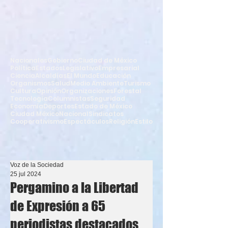
Nacionales
Gobierno
Ciudad de México
Política
Estados
Legislativo
Empresarial
Ciencia
Alcaldías
El Mundo
Educación
Organismos
Salud
Medio Ambiente
Turismo
Cultura
Opinión
Organizaciones
Forestal
Tecnología
Columnistas
Seguridad
Economía
Deportes
Estado de México
Ciudad México
Nacional
Sindicatos
Cooperativismo
Espectáculos
Religión
Estilo
Voz de la Sociedad
25 jul 2024
Pergamino a la Libertad
de Expresión a 65
periodistas destacados