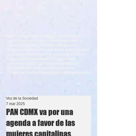
Nacionales
Gobierno
Ciudad de México
Política
Estados
Legislativo
Empresarial
Ciencia
Alcaldías
El Mundo
Educación
Organismos
Salud
Medio Ambiente
Turismo
Cultura
Opinión
Organizaciones
Forestal
Tecnología
Columnistas
Seguridad
Economía
Deportes
Estado de México
Ciudad México
Nacional
Sindicatos
Cooperativismo
Espectáculos
Religión
Estilo
Voz de la Sociedad
7 mar 2025
PAN CDMX va por una
agenda a favor de las
mujeres capitalinas