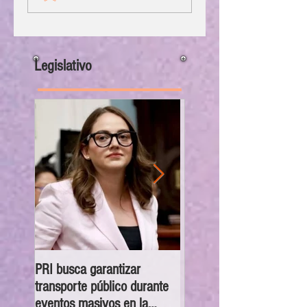
Legislativo
PRI busca garantizar
Congreso CDMX exhorta
transporte público durante
las 16 alcaldías a orienta
eventos masivos en la
canalizar y atender