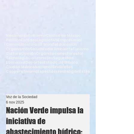
Nacionales
Gobierno
Ciudad de México
Política
Estados
Legislativo
Empresarial
Ciencia
Alcaldías
El Mundo
Educación
Organismos
Salud
Medio Ambiente
Turismo
Cultura
Opinión
Organizaciones
Forestal
Tecnología
Columnistas
Seguridad
Economía
Deportes
Estado de México
Ciudad México
Nacional
Sindicatos
Cooperativismo
Espectáculos
Religión
Estilo
Voz de la Sociedad
6 nov 2025
Nación Verde impulsa la
iniciativa de
abastecimiento hídrico: