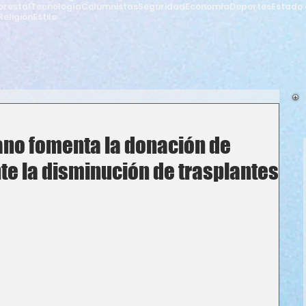
orestal
Tecnología
Columnistas
Seguridad
Economía
Deportes
Estado 
Religión
Estilo
no fomenta la donación de
nte la disminución de trasplantes