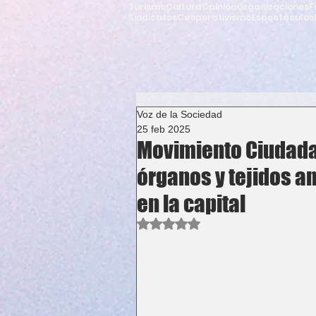
Turismo
Cultura
Opinión
Organizaciones
F
Sindicatos
Cooperativismo
Espectáculos
Voz de la Sociedad
25 feb 2025
Movimiento Ciudada
órganos y tejidos a
en la capital
Obtuvo NaN de 5 estrellas.