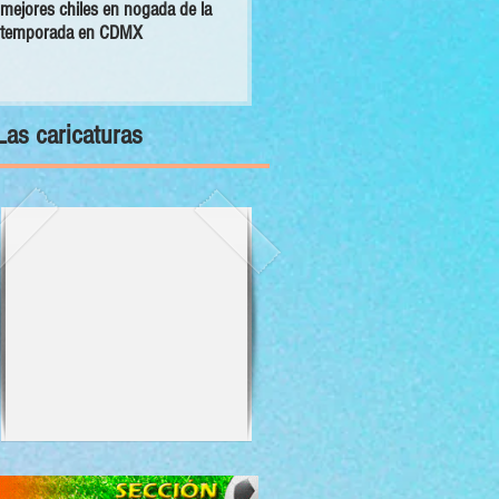
mejores chiles en nogada de la
primer Decálogo para impulsar una
temporada en CDMX
inversión turística con bienestar y
sustentabilidad
Las caricaturas