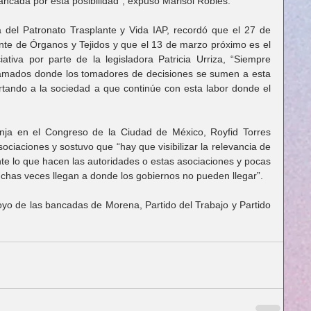
ancada por esta posibilidad”, expuso Marisol Robles.
del Patronato Trasplante y Vida IAP, recordó que el 27 de 
nte de Órganos y Tejidos y que el 13 de marzo próximo es el 
iativa por parte de la legisladora Patricia Urriza, “Siempre 
amados donde los tomadores de decisiones se sumen a esta 
tando a la sociedad a que continúe con esta labor donde el 
nja en el Congreso de la Ciudad de México, Royfid Torres 
ociaciones y sostuvo que “hay que visibilizar la relevancia de 
nte lo que hacen las autoridades o estas asociaciones y pocas 
chas veces llegan a donde los gobiernos no pueden llegar”.
yo de las bancadas de Morena, Partido del Trabajo y Partido 