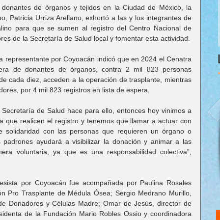
 donantes de órganos y tejidos en la Ciudad de México, la 
 Patricia Urriza Arellano, exhortó a las y los integrantes de 
talino para que se sumen al registro del Centro Nacional de 
es de la Secretaría de Salud local y fomentar esta actividad.
 la representante por Coyoacán indicó que en 2024 el Cenatra 
ra de donantes de órganos, contra 2 mil 823 personas 
de cada diez, acceden a la operación de trasplante, mientras 
es, por 4 mil 823 registros en lista de espera.
 Secretaría de Salud hace para ello, entonces hoy vinimos a 
 que realicen el registro y tenemos que llamar a actuar con 
e solidaridad con las personas que requieren un órgano o 
s padrones ayudará a visibilizar la donación y animar a las 
a voluntaria, ya que es una responsabilidad colectiva”, 
resista por Coyoacán fue acompañada por Paulina Rosales 
ón Pro Trasplante de Médula Ósea; Sergio Medrano Murillo, 
de Donadores y Células Madre; Omar de Jesús, director de 
sidenta de la Fundación Mario Robles Ossio y coordinadora 