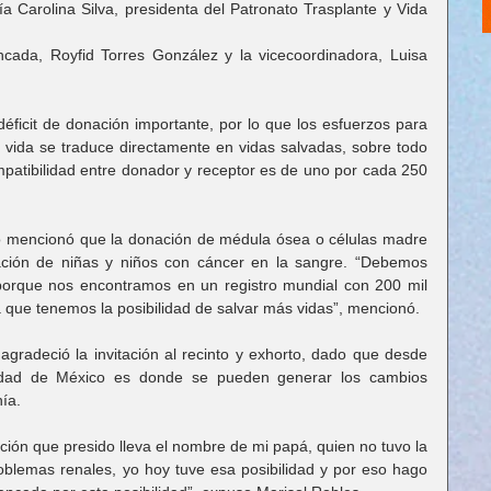
a Carolina Silva, presidenta del Patronato Trasplante y Vida 
cada, Royfid Torres González y la vicecoordinadora, Luisa 
ficit de donación importante, por lo que los esfuerzos para 
 vida se traduce directamente en vidas salvadas, sobre todo 
patibilidad entre donador y receptor es de uno por cada 250 
o mencionó que la donación de médula ósea o células madre 
vación de niñas y niños con cáncer en la sangre. “Debemos 
porque nos encontramos en un registro mundial con 200 mil 
a que tenemos la posibilidad de salvar más vidas”, mencionó.
radeció la invitación al recinto y exhorto, dado que desde 
udad de México es donde se pueden generar los cambios 
ía.
ción que presido lleva el nombre de mi papá, quien no tuvo la 
problemas renales, yo hoy tuve esa posibilidad y por eso hago 