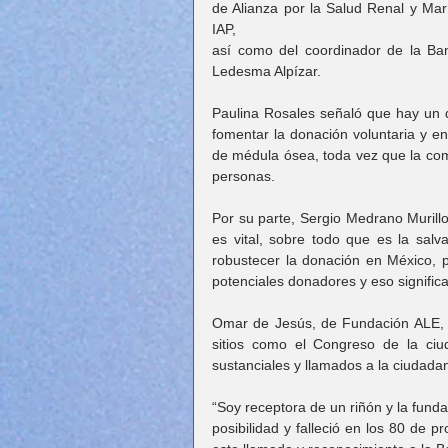
de Alianza por la Salud Renal y Marí
IAP,
así como del coordinador de la Ban
Ledesma Alpízar.
Paulina Rosales señaló que hay un dé
fomentar la donación voluntaria y en
de médula ósea, toda vez que la com
personas.
Por su parte, Sergio Medrano Murill
es vital, sobre todo que es la sal
robustecer la donación en México, 
potenciales donadores y eso signific
Omar de Jesús, de Fundación ALE, ag
sitios como el Congreso de la ci
sustanciales y llamados a la ciudadan
“Soy receptora de un riñón y la funda
posibilidad y falleció en los 80 de 