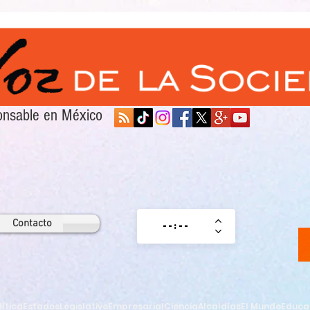
sponsable en México
Contacto
lítica
Estados
Legislativo
Empresarial
Ciencia
Alcaldías
El Mundo
Educa