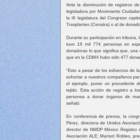
Ante la disminución de registros de
legisladora por Movimiento Ciudadano,
la III legislatura del Congreso capi
Trasplantes (Cenatra) o al de donador
Durante su participación en tribuna,
tuvo 19 mil 774 personas en espe
donadoras lo que significa que, una 
que en la CDMX hubo sólo 477 donador
“Esto a pesar de los esfuerzos de la
exhortar a nuestros compañeros para
el ejemplo, poner un precedente d
tejido. Esta acción de registro a lo
personas a donar órganos de maner
señaló.
En conferencia de prensa, la cong
Pérez, directora de Unidos Asociaci
director de NMDP México Registro 
Asociación ALE; Marisol Robles, pre