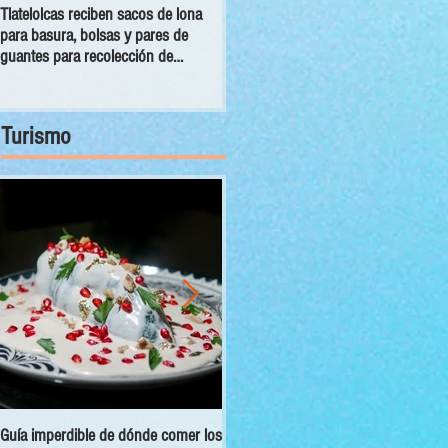
Tlatelolcas reciben sacos de lona
GPPAN urge campaña para que
para basura, bolsas y pares de
vecinos conecten sus cámaras al
guantes para recolección de
C5
desechos
Turismo
Guía imperdible de dónde comer los
Sectur y Semarnat presentan el