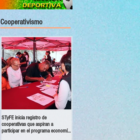
Cooperativismo
STyFE inicia registro de
Las cooperativas a nivel nacional
cooperativas que aspiran a
dejan una derrama económica anua
participar en el programa economía
de 354 mdp
social 2025