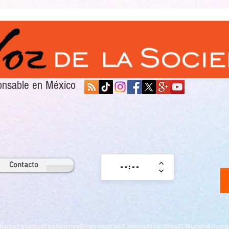
sponsable en México
Contacto
lítica
Estados
Legislativo
Empresarial
Ciencia
Alcaldías
El Mundo
Educa