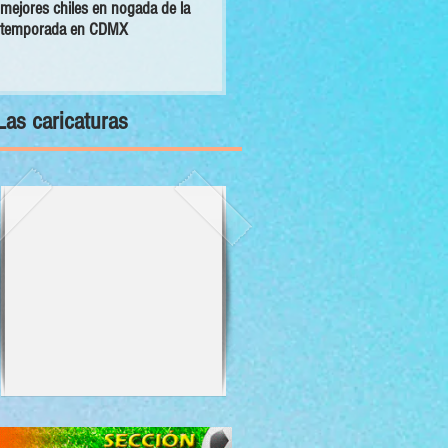
mejores chiles en nogada de la
primer Decálogo para impulsar una
temporada en CDMX
inversión turística con bienestar y
sustentabilidad
Las caricaturas