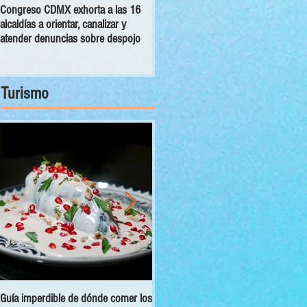
Congreso CDMX exhorta a las 16
MC pide establecer reglas para
alcaldías a orientar, canalizar y
manutención de seres sintientes en
atender denuncias sobre despojo
la capital tras separación de un
matrimonio
Turismo
Guía imperdible de dónde comer los
Sectur y Semarnat presentan el