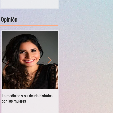
Opinión
La medicina y su deuda histórica
Disciplina no es violencia: el vacío
con las mujeres
en las escuelas militarizadas de
México