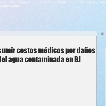
orestal
Tecnología
Columnistas
Seguridad
Economía
Deportes
Estado 
Religión
Estilo
asumir costos médicos por daños
 del agua contaminada en BJ