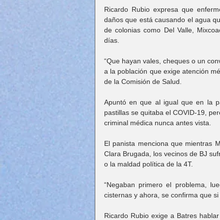
Ricardo Rubio expresa que enfermed
daños que está causando el agua que
de colonias como Del Valle, Mixcoac
días.
“Que hayan vales, cheques o un conve
a la población que exige atención méd
de la Comisión de Salud.
Apuntó en que al igual que en la 
pastillas se quitaba el COVID-19, pero
criminal médica nunca antes vista.
El panista menciona que mientras 
Clara Brugada, los vecinos de BJ sufre
o la maldad política de la 4T.
“Negaban primero el problema, lue
cisternas y ahora, se confirma que si
Ricardo Rubio exige a Batres hablar