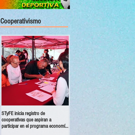
Cooperativismo
STyFE inicia registro de
Las cooperativas a nivel nacional
cooperativas que aspiran a
dejan una derrama económica anua
participar en el programa economía
de 354 mdp
social 2025