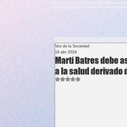
Turismo
Cultura
Opinión
Organizaciones
F
Sindicatos
Cooperativismo
Espectáculos
Voz de la Sociedad
16 abr 2024
Martí Batres debe 
a la salud derivado
Obtuvo NaN de 5 estrellas.