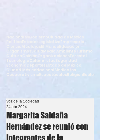
Nacionales
Gobierno
Ciudad de México
Política
Estados
Legislativo
Empresarial
Ciencia
Alcaldías
El Mundo
Educación
Organismos
Salud
Medio Ambiente
Turismo
Cultura
Opinión
Organizaciones
Forestal
Tecnología
Columnistas
Seguridad
Economía
Deportes
Estado de México
Ciudad México
Nacional
Sindicatos
Cooperativismo
Espectáculos
Religión
Estilo
Voz de la Sociedad
24 abr 2024
Margarita Saldaña
Hernández se reunió con
Integrantes de la