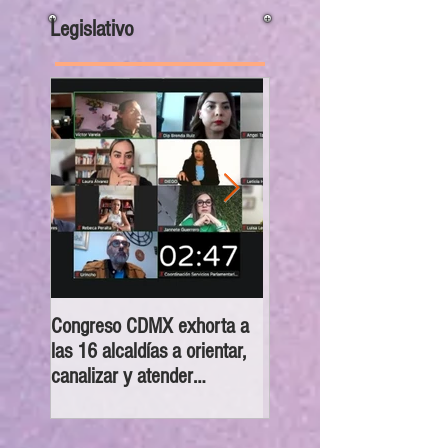
Legislativo
Congreso CDMX exhorta a
MC pide establecer regl
las 16 alcaldías a orientar,
para manutención de ser
canalizar y atender
sintientes en la capital tr
denuncias sobre despojo
separación de un
matrimonio