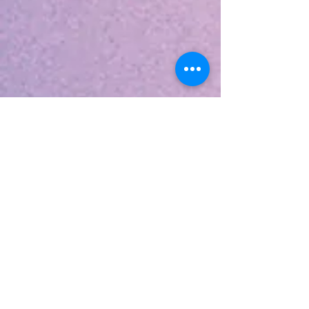
Turism
o