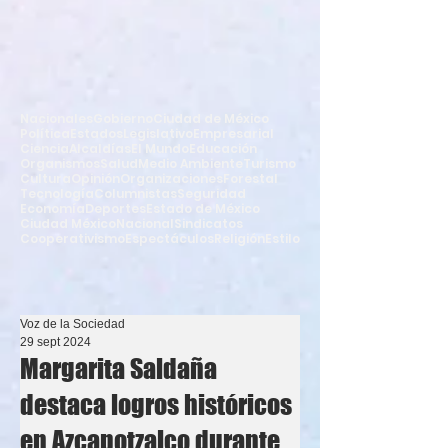
Nacionales
Gobierno
Ciudad de México
Política
Estados
Legislativo
Empresarial
Ciencia
Alcaldías
El Mundo
Educación
Organismos
Salud
Medio Ambiente
Turismo
Cultura
Opinión
Organizaciones
Forestal
Tecnología
Columnistas
Seguridad
Economía
Deportes
Estado de México
Ciudad México
Nacional
Sindicatos
Cooperativismo
Espectáculos
Religión
Estilo
Voz de la Sociedad
29 sept 2024
Margarita Saldaña
destaca logros históricos
en Azcapotzalco durante