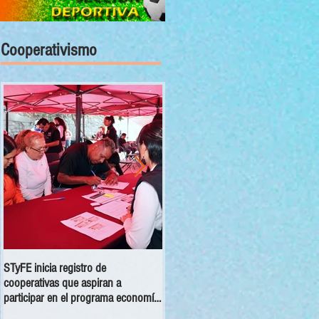
Cooperativismo
STyFE inicia registro de
Las cooperativas a nivel nacional
cooperativas que aspiran a
dejan una derrama económica anua
participar en el programa economía
de 354 mdp
social 2025