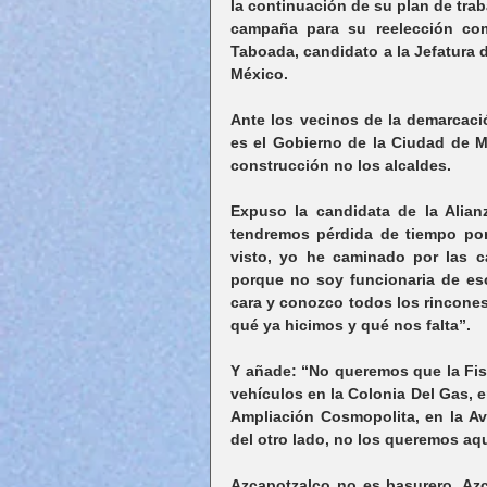
la continuación de su plan de traba
campaña para su reelección com
Taboada, candidato a la Jefatura d
México.
Ante los vecinos de la demarcació
es el Gobierno de la Ciudad de M
construcción no los alcaldes.
Expuso la candidata de la Alia
tendremos pérdida de tiempo por
visto, yo he caminado por las ca
porque no soy funcionaria de esc
cara y conozco todos los rincones
qué ya hicimos y qué nos falta”.
Y añade: “No queremos que la Fisc
vehículos en la Colonia Del Gas, e
Ampliación Cosmopolita, en la Av
del otro lado, no los queremos aqu
Azcapotzalco no es basurero. Azc