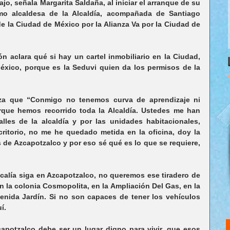
jo, señala Margarita Saldaña, al iniciar el arranque de su 
o alcaldesa de la Alcaldía, acompañada de Santiago 
e la Ciudad de México por la Alianza Va por la Ciudad de 
n aclara qué si hay un cartel inmobiliario en la Ciudad, 
éxico, porque es la Seduvi quien da los permisos de la 
nza que “Conmigo no tenemos curva de aprendizaje ni 
que hemos recorrido toda la Alcaldía. Ustedes me han 
lles de la alcaldía y por las unidades habitacionales, 
ritorio, no me he quedado metida en la oficina, doy la 
 de Azcapotzalco y por eso sé qué es lo que se requiere, 
alía siga en Azcapotzalco, no queremos ese tiradero de 
n la colonia Cosmopolita, en la Ampliación Del Gas, en la 
enida Jardín. Si no son capaces de tener los vehículos 
í.
apotzalco debe ser un lugar digno para vivir, que esos 