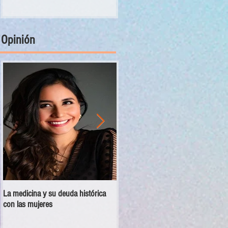
Opinión
La medicina y su deuda histórica
Disciplina no es violencia: el vacío
con las mujeres
en las escuelas militarizadas de
México