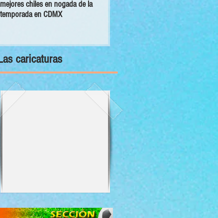
mejores chiles en nogada de la
primer Decálogo para impulsar una
temporada en CDMX
inversión turística con bienestar y
sustentabilidad
Las caricaturas