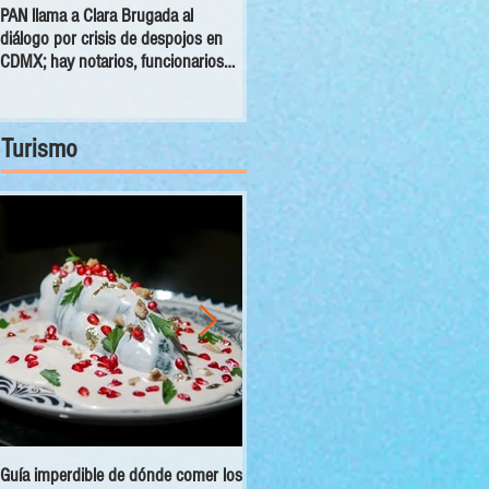
PAN llama a Clara Brugada al
Rebeca Peralta pide fortalecer la
diálogo por crisis de despojos en
reinserción social a través del arte,
CDMX; hay notarios, funcionarios
la cultura y la participación
coludidos y carpetas desaparecidas
comunitaria
Turismo
Guía imperdible de dónde comer los
Sectur y Semarnat presentan el