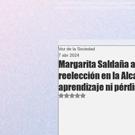
Turismo
Cultura
Opinión
Organizaciones
F
Sindicatos
Cooperativismo
Espectáculos
Voz de la Sociedad
7 abr 2024
Margarita Saldaña 
reelección en la Alc
aprendizaje ni pérd
Obtuvo NaN de 5 estrellas.