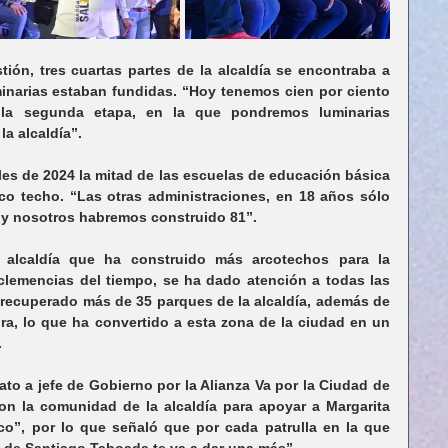
tión, tres cuartas partes de la alcaldía se encontraba a 
inarias estaban fundidas. “Hoy tenemos cien por ciento 
a segunda etapa, en la que pondremos luminarias 
la alcaldía”.
les de 2024 la mitad de las escuelas de educación básica 
co techo. “Las otras administraciones, en 18 años sólo 
 y nosotros habremos construido 81”.
 alcaldía que ha construido más arcotechos para la 
clemencias del tiempo, se ha dado atención a todas las 
recuperado más de 35 parques de la alcaldía, además de 
ura, lo que ha convertido a esta zona de la ciudad en un 
.
to a jefe de Gobierno por la Alianza Va por la Ciudad de 
on la comunidad de la alcaldía para apoyar a Margarita 
co”, por lo que señaló que por cada patrulla en la que 
d de Santiago Taboada te va a dar una más”.