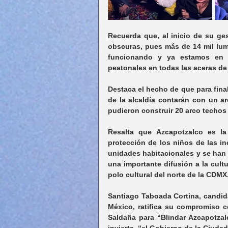
Recuerda que, al inicio de su ges
obscuras, pues más de 14 mil lum
funcionando y ya estamos en l
peatonales en todas las aceras de 
Destaca el hecho de que para fina
de la alcaldía contarán con un ar
pudieron construir 20 arco techos
Resalta que Azcapotzalco es la
protección de los niños de las in
unidades habitacionales y se han 
una importante difusión a la cult
polo cultural del norte de la CDMX
Santiago Taboada Cortina, candida
México, ratifica su compromiso c
Saldaña para “Blindar Azcapotzal
invierta, “el Gobierno de la Ciuda