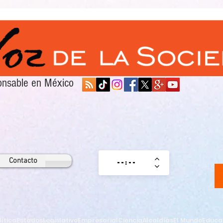
sponsable en México
Contacto
lítica
Estados
Legislativo
Empresarial
Ciencia
Alcaldías
El Mundo
Educa