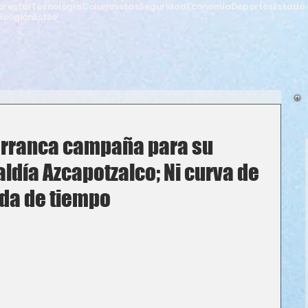
orestal
Tecnología
Columnistas
Seguridad
Economía
Deportes
Estado 
Religión
Estilo
arranca campaña para su
aldía Azcapotzalco; Ni curva de
ida de tiempo