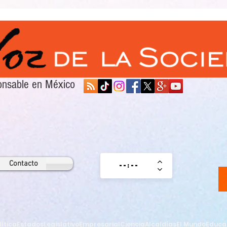
sponsable en México
Contacto
lítica
Estados
Legislativo
Empresarial
Ciencia
Alcaldías
El Mundo
Educa