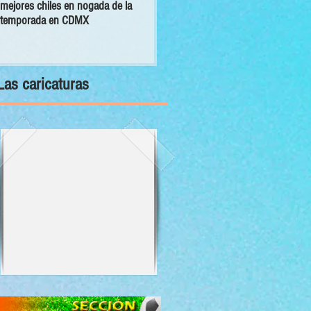
mejores chiles en nogada de la
primer Decálogo para impulsar una
temporada en CDMX
inversión turística con bienestar y
sustentabilidad
Las caricaturas