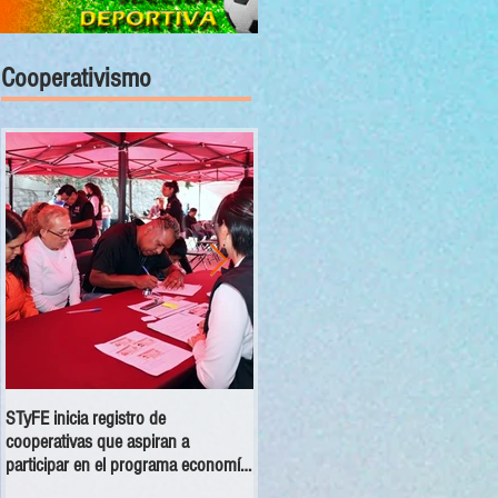
Cooperativismo
STyFE inicia registro de
Las cooperativas a nivel nacional
cooperativas que aspiran a
dejan una derrama económica anua
participar en el programa economía
de 354 mdp
social 2025