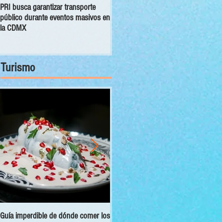
PRI busca garantizar transporte
Congreso CDMX exhorta a las 16
público durante eventos masivos en
alcaldías a orientar, canalizar y
la CDMX
atender denuncias sobre despojo
Turismo
Guía imperdible de dónde comer los
Sectur y Semarnat presentan el