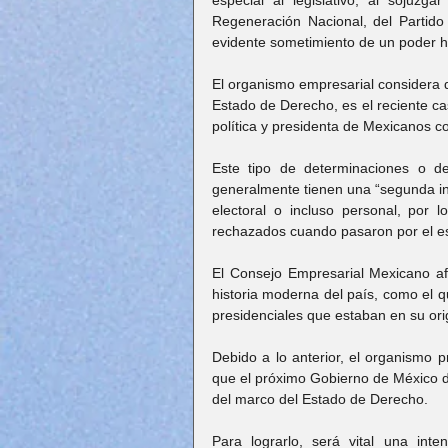
especial al legislativo, al sojuzg
Regeneración Nacional, del Partido 
evidente sometimiento de un poder ha
El organismo empresarial considera q
Estado de Derecho, es el reciente ca
política y presidenta de Mexicanos c
Este tipo de determinaciones o de
generalmente tienen una “segunda int
electoral o incluso personal, por l
rechazados cuando pasaron por el esc
El Consejo Empresarial Mexicano afi
historia moderna del país, como el 
presidenciales que estaban en su ori
Debido a lo anterior, el organismo p
que el próximo Gobierno de México d
del marco del Estado de Derecho.
Para lograrlo, será vital una inte