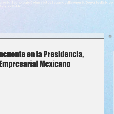
orestal
Tecnología
Columnistas
Seguridad
Economía
Deportes
Estado 
Religión
Estilo
ncuente en la Presidencia,
 Empresarial Mexicano