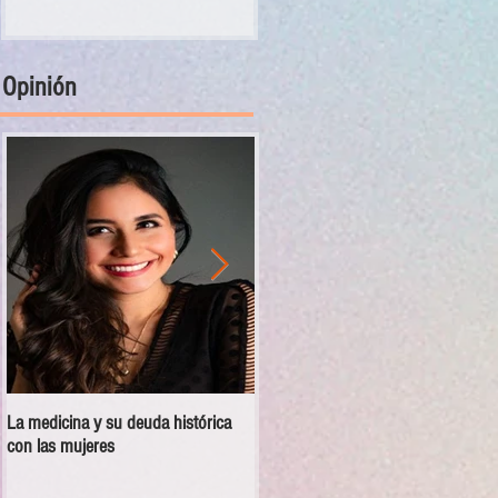
Opinión
La medicina y su deuda histórica
Disciplina no es violencia: el vacío
con las mujeres
en las escuelas militarizadas de
México