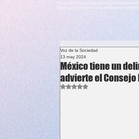
Turismo
Cultura
Opinión
Organizaciones
F
Sindicatos
Cooperativismo
Espectáculos
Voz de la Sociedad
13 may 2024
México tiene un deli
advierte el Consejo
Obtuvo NaN de 5 estrellas.