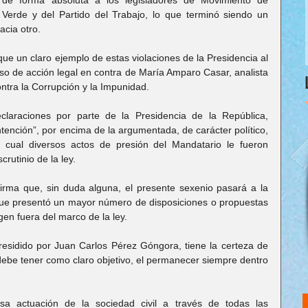
ar de forma absoluta a los legisladores de Movimiento de 
Verde y del Partido del Trabajo, lo que terminó siendo un 
cia otro.
ue un claro ejemplo de estas violaciones de la Presidencia al 
so de acción legal en contra de María Amparo Casar, analista 
ontra la Corrupción y la Impunidad.
claraciones por parte de la Presidencia de la República, 
ención”, por encima de la argumentada, de carácter político, 
o cual diversos actos de presión del Mandatario le fueron 
rutinio de la ley.
rma que, sin duda alguna, el presente sexenio pasará a la 
que presentó un mayor número de disposiciones o propuestas 
gen fuera del marco de la ley.
residido por Juan Carlos Pérez Góngora, tiene la certeza de 
ebe tener como claro objetivo, el permanecer siempre dentro 
nsa actuación de la sociedad civil a través de todas las 