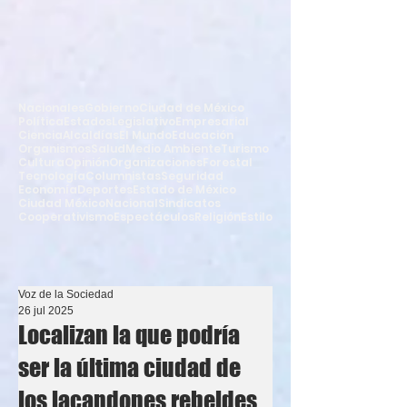
Nacionales
Gobierno
Ciudad de México
Política
Estados
Legislativo
Empresarial
Ciencia
Alcaldías
El Mundo
Educación
Organismos
Salud
Medio Ambiente
Turismo
Cultura
Opinión
Organizaciones
Forestal
Tecnología
Columnistas
Seguridad
Economía
Deportes
Estado de México
Ciudad México
Nacional
Sindicatos
Cooperativismo
Espectáculos
Religión
Estilo
Voz de la Sociedad
26 jul 2025
Localizan la que podría
ser la última ciudad de
los lacandones rebeldes