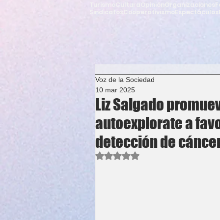
Turismo
Cultura
Opinión
Organizaciones
F
Sindicatos
Cooperativismo
Espectáculos
Voz de la Sociedad
10 mar 2025
Liz Salgado promuev
autoexplorate a favo
detección de cánce
Obtuvo NaN de 5 estrellas.