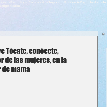
orestal
Tecnología
Columnistas
Seguridad
Economía
Deportes
Estado 
Religión
Estilo
e Tócate, conócete,
r de las mujeres, en la
r de mama