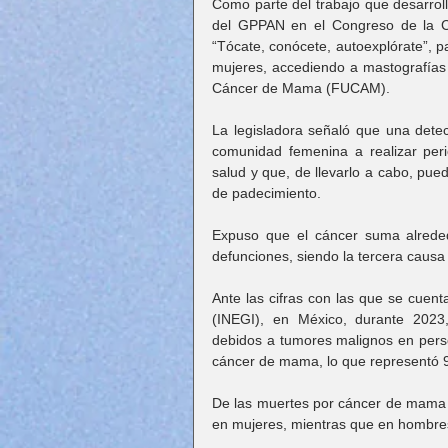
Como parte del trabajo que desarroll
del GPPAN en el Congreso de la Ci
“Tócate, conócete, autoexplórate”, p
mujeres, accediendo a mastografías 
Cáncer de Mama (FUCAM).
La legisladora señaló que una detecc
comunidad femenina a realizar peri
salud y que, de llevarlo a cabo, pued
de padecimiento.
Expuso que el cáncer suma alrede
defunciones, siendo la tercera causa
Ante las cifras con las que se cuenta
(INEGI), en México, durante 2023, 
debidos a tumores malignos en perso
cáncer de mama, lo que representó 9.
De las muertes por cáncer de mama e
en mujeres, mientras que en hombres 