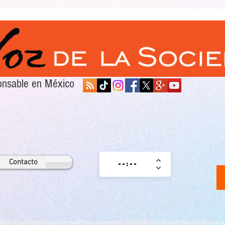
sponsable en México
Contacto
lítica
Estados
Legislativo
Empresarial
Ciencia
Alcaldías
El Mundo
Educa