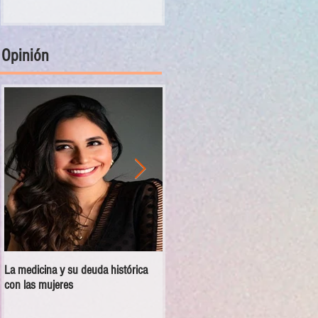
Opinión
La medicina y su deuda histórica
Disciplina no es violencia: el vacío
con las mujeres
en las escuelas militarizadas de
México