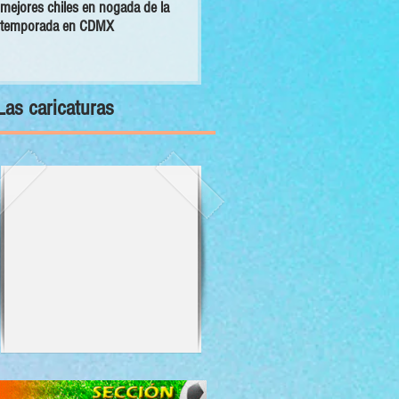
mejores chiles en nogada de la
primer Decálogo para impulsar una
temporada en CDMX
inversión turística con bienestar y
sustentabilidad
Las caricaturas