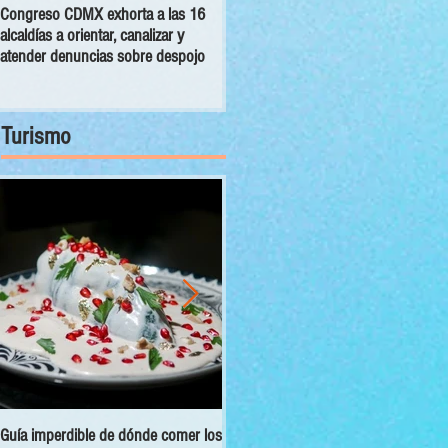
Congreso CDMX exhorta a las 16
MC pide establecer reglas para
alcaldías a orientar, canalizar y
manutención de seres sintientes en
atender denuncias sobre despojo
la capital tras separación de un
matrimonio
Turismo
Guía imperdible de dónde comer los
Sectur y Semarnat presentan el