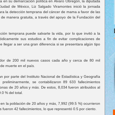
a en su demarcación política en Álvaro Obregón, la diputada 
udad de México, Liz Salgado Viramontes inició la jornada 
ara la detección temprana del cáncer de mama a favor de las 
de manera gratuita, a través del apoyo de la Fundación del 
ión temprana puede salvarte la vida, por lo que invitó a la 
ódicamente sus estudios a fin de evitar complicaciones de 
e llegar a ser una gran diferencia si se presentara algún tipo 
dor de 200 mil nuevos casos cada año y cerca de 80 mil 
 de muerte en el país.
n por parte del Instituto Nacional de Estadística y Geografía 
preliminarmente, se contabilizaron 89 633 fallecimientos 
nas de 20 años y más. De estos, 8,034 fueron atribuidos al 
0 % del total.
n la población de 20 años y más, 7,992 (99.5 %) ocurrieron 
fueron 42 fallecimientos, lo que representó 0.5 por ciento.