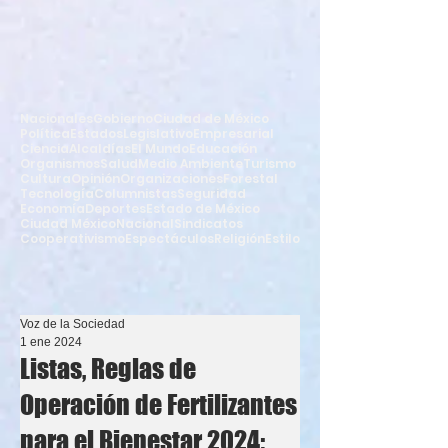
Nacionales
Gobierno
Ciudad de México
Política
Estados
Legislativo
Empresarial
Ciencia
Alcaldías
El Mundo
Educación
Organismos
Salud
Medio Ambiente
Turismo
Cultura
Opinión
Organizaciones
Forestal
Tecnología
Columnistas
Seguridad
Economía
Deportes
Estado de México
Ciudad México
Nacional
Sindicatos
Cooperativismo
Espectáculos
Religión
Estilo
Voz de la Sociedad
1 ene 2024
Listas, Reglas de
Operación de Fertilizantes
para el Bienestar 2024;