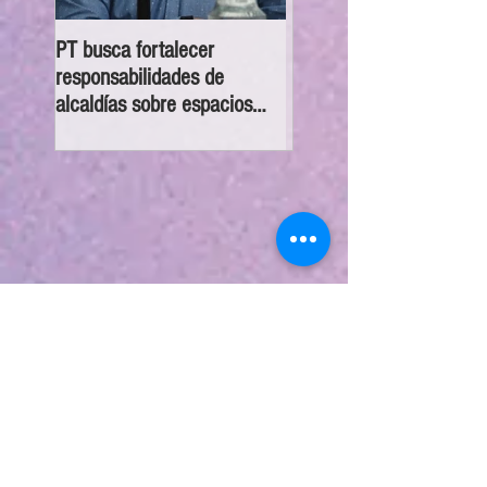
PT busca fortalecer
GP Morena brinda asesor
responsabilidades de
gratuita en casos de des
alcaldías sobre espacios
en BJ
públicos inclusivos