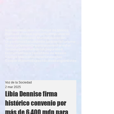
Nacionales
Gobierno
Ciudad de México
Política
Estados
Legislativo
Empresarial
Ciencia
Alcaldías
El Mundo
Educación
Organismos
Salud
Medio Ambiente
Turismo
Cultura
Opinión
Organizaciones
Forestal
Tecnología
Columnistas
Seguridad
Economía
Deportes
Estado de México
Ciudad México
Nacional
Sindicatos
Cooperativismo
Espectáculos
Religión
Estilo
Voz de la Sociedad
2 mar 2025
Libia Dennise firma
histórico convenio por
más de 6,400 mdp para