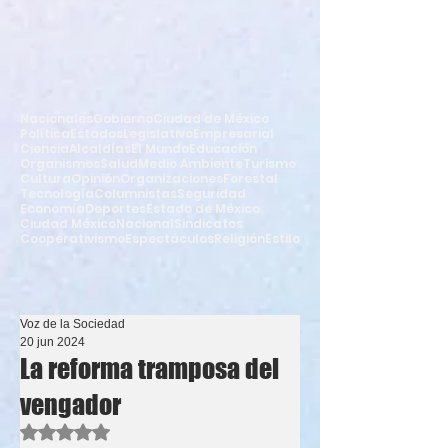
Nacionales
Gobierno
Ciudad de México
Política
Estados
Legislativo
Empresarial
Ciencia
Alcaldías
El Mundo
Educación
Organismos
Salud
Medio Ambiente
Turismo
Cultura
Opinión
Organizaciones
Forestal
Tecnología
Columnistas
Seguridad
Economía
Deportes
Estado de México
Ciudad México
Nacional
Sindicatos
Cooperativismo
Espectáculos
Religión
Estilo
Voz de la Sociedad
20 jun 2024
La reforma tramposa del
vengador
Obtuvo NaN de 5 estrellas.