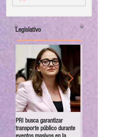
Legislativo
PRI busca garantizar
Congreso CDMX exhorta
transporte público durante
las 16 alcaldías a orienta
eventos masivos en la
canalizar y atender