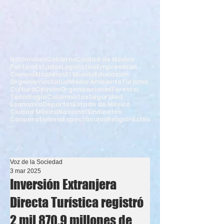
Nacionales
Gobierno
Ciudad de México
Política
Estados
Legislativo
Empresarial
Ciencia
Alcaldías
El Mundo
Educación
Organismos
Salud
Medio Ambiente
Turismo
Cultura
Opinión
Organizaciones
Forestal
Tecnología
Columnistas
Seguridad
Economía
Deportes
Estado de México
Ciudad México
Nacional
Sindicatos
Cooperativismo
Espectáculos
Religión
Estilo
Voz de la Sociedad
3 mar 2025
Inversión Extranjera
Directa Turística registró
2 mil 870.9 millones de