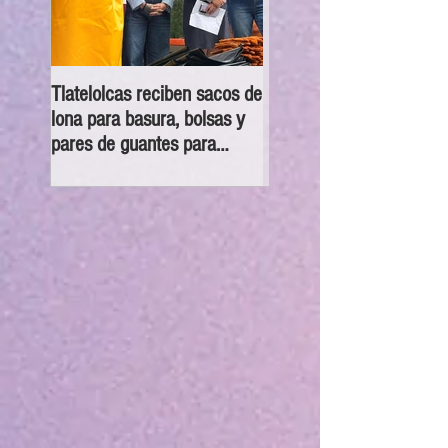
Tlatelolcas reciben sacos de
GPPAN urge campaña pa
lona para basura, bolsas y
que vecinos conecten su
pares de guantes para
cámaras al C5
recolección de desechos