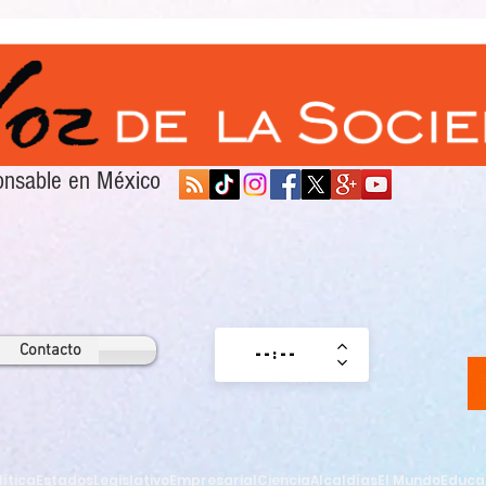
sponsable en México
Contacto
lítica
Estados
Legislativo
Empresarial
Ciencia
Alcaldías
El Mundo
Educa