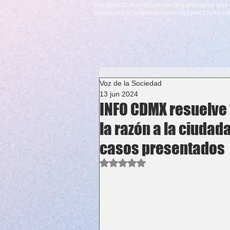
Turismo
Cultura
Opinión
Organizaciones
F
Sindicatos
Cooperativismo
Espectáculos
Voz de la Sociedad
13 jun 2024
INFO CDMX resuelve 
la razón a la ciudada
casos presentados
Obtuvo NaN de 5 estrellas.