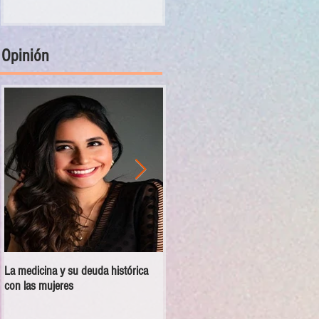
Opinión
La medicina y su deuda histórica
Disciplina no es violencia: el vacío
con las mujeres
en las escuelas militarizadas de
México