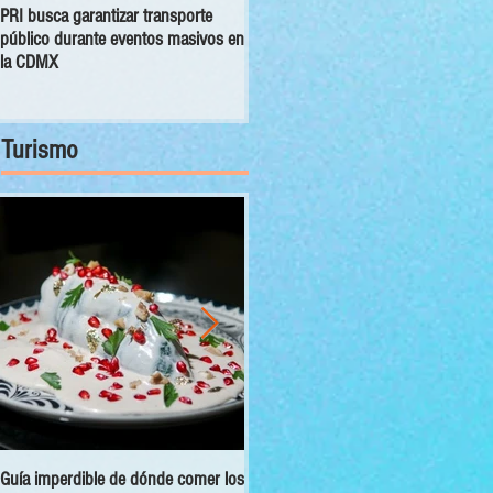
PRI busca garantizar transporte
Congreso CDMX exhorta a las 16
público durante eventos masivos en
alcaldías a orientar, canalizar y
la CDMX
atender denuncias sobre despojo
Turismo
Guía imperdible de dónde comer los
Sectur y Semarnat presentan el