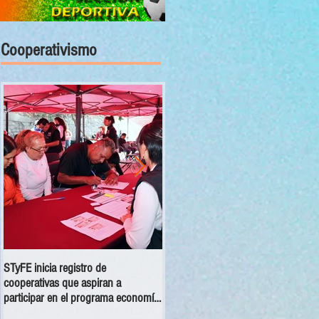
Cooperativismo
STyFE inicia registro de
Las cooperativas a nivel nacional
cooperativas que aspiran a
dejan una derrama económica anua
participar en el programa economía
de 354 mdp
social 2025