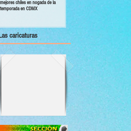
mejores chiles en nogada de la
primer Decálogo para impulsar una
temporada en CDMX
inversión turística con bienestar y
sustentabilidad
Las caricaturas