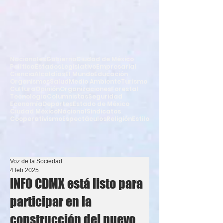
Nacionales
Gobierno
Ciudad de México
Política
Estados
Legislativo
Empresarial
Ciencia
Alcaldías
El Mundo
Educación
Organismos
Salud
Medio Ambiente
Turismo
Cultura
Opinión
Organizaciones
Forestal
Tecnología
Columnistas
Seguridad
Economía
Deportes
Estado de México
Ciudad México
Nacional
Sindicatos
Cooperativismo
Espectáculos
Religión
Estilo
Voz de la Sociedad
4 feb 2025
INFO CDMX está listo para
participar en la
construcción del nuevo