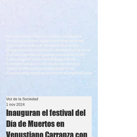
Nacionales
Gobierno
Ciudad de México
Política
Estados
Legislativo
Empresarial
Ciencia
Alcaldías
El Mundo
Educación
Organismos
Salud
Medio Ambiente
Turismo
Cultura
Opinión
Organizaciones
Forestal
Tecnología
Columnistas
Seguridad
Economía
Deportes
Estado de México
Ciudad México
Nacional
Sindicatos
Cooperativismo
Espectáculos
Religión
Estilo
Voz de la Sociedad
1 nov 2024
Inauguran el festival del
Día de Muertos en
Venustiano Carranza con