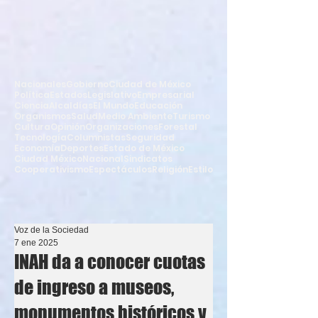
Nacionales
Gobierno
Ciudad de México
Política
Estados
Legislativo
Empresarial
Ciencia
Alcaldías
El Mundo
Educación
Organismos
Salud
Medio Ambiente
Turismo
Cultura
Opinión
Organizaciones
Forestal
Tecnología
Columnistas
Seguridad
Economía
Deportes
Estado de México
Ciudad México
Nacional
Sindicatos
Cooperativismo
Espectáculos
Religión
Estilo
Voz de la Sociedad
7 ene 2025
INAH da a conocer cuotas
de ingreso a museos,
monumentos históricos y