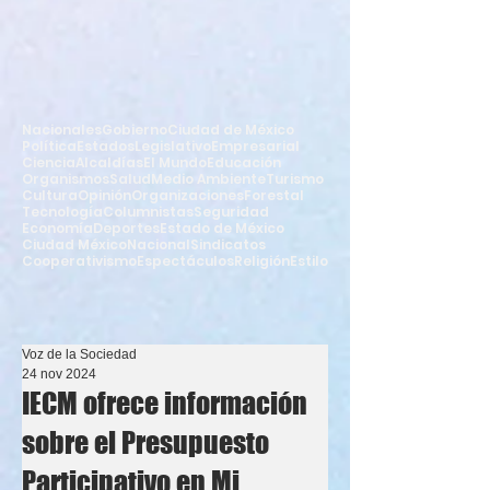
Nacionales
Gobierno
Ciudad de México
Política
Estados
Legislativo
Empresarial
Ciencia
Alcaldías
El Mundo
Educación
Organismos
Salud
Medio Ambiente
Turismo
Cultura
Opinión
Organizaciones
Forestal
Tecnología
Columnistas
Seguridad
Economía
Deportes
Estado de México
Ciudad México
Nacional
Sindicatos
Cooperativismo
Espectáculos
Religión
Estilo
Voz de la Sociedad
24 nov 2024
IECM ofrece información
sobre el Presupuesto
Participativo en Mi