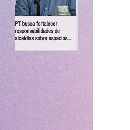
PT busca fortalecer
GP Morena brinda asesor
responsabilidades de
gratuita en casos de des
alcaldías sobre espacios
en BJ
públicos inclusivos