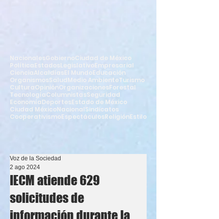
Nacionales
Gobierno
Ciudad de México
Política
Estados
Legislativo
Empresarial
Ciencia
Alcaldías
El Mundo
Educación
Organismos
Salud
Medio Ambiente
Turismo
Cultura
Opinión
Organizaciones
Forestal
Tecnología
Columnistas
Seguridad
Economía
Deportes
Estado de México
Ciudad México
Nacional
Sindicatos
Cooperativismo
Espectáculos
Religión
Estilo
Voz de la Sociedad
2 ago 2024
IECM atiende 629
solicitudes de
información durante la