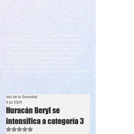
Nacionales
Gobierno
Ciudad de México
Política
Estados
Legislativo
Empresarial
Ciencia
Alcaldías
El Mundo
Educación
Organismos
Salud
Medio Ambiente
Turismo
Cultura
Opinión
Organizaciones
Forestal
Tecnología
Columnistas
Seguridad
Economía
Deportes
Estado de México
Ciudad México
Nacional
Sindicatos
Cooperativismo
Espectáculos
Religión
Estilo
Voz de la Sociedad
4 jul 2024
Huracán Beryl se
intensifica a categoría 3
Obtuvo NaN de 5 estrellas.