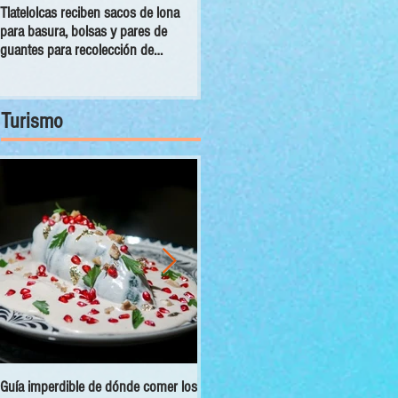
Tlatelolcas reciben sacos de lona
GPPAN urge campaña para que
para basura, bolsas y pares de
vecinos conecten sus cámaras al
guantes para recolección de
C5
desechos
Turismo
Guía imperdible de dónde comer los
Sectur y Semarnat presentan el