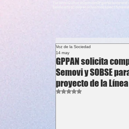
Turismo
Cultura
Opinión
Organizaciones
F
Sindicatos
Cooperativismo
Espectáculos
Voz de la Sociedad
14 may
GPPAN solicita comp
Semovi y SOBSE para
proyecto de la Línea
Obtuvo NaN de 5 estrellas.