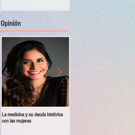
Opinión
La medicina y su deuda histórica
Disciplina no es violencia: el vacío
con las mujeres
en las escuelas militarizadas de
México