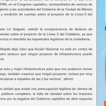
 PAN, en el Congreso capitalino, acompañados de vecinos de 
gieron a las autoridades del Gobierno de la Ciudad de México 
 y rendición de cuentas sobre el proyecto de la Línea 5 del 
da Liz Salgado, solicitó la comparecencia de titulares de 
ntas sobre el proyecto de la Línea 5 del Cablebús, ya que 
cnica ni atendido las inquietudes legítimas de la ciudadanía.
 Atayde dejó claro que Acción Nacional no está en contra de 
 pero sostuvo que ningún proyecto de infraestructura puede 
nía.
ga más y mejor infraestructura para que nos podamos mover 
bargo, también creemos que ningún proyecto, incluso por muy 
cutarse a espaldas de las y los vecinos”, afirmó.
eso señaló que existe una preocupación legítima de cientos de 
 públicos completos, la falta de claridad sobre los impactos 
omo por la negativa del Gobierno capitalino de abrir espacios 