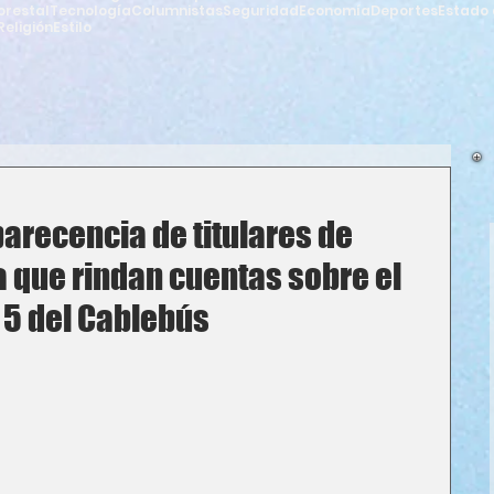
orestal
Tecnología
Columnistas
Seguridad
Economía
Deportes
Estado 
Religión
Estilo
arecencia de titulares de
 que rindan cuentas sobre el
 5 del Cablebús