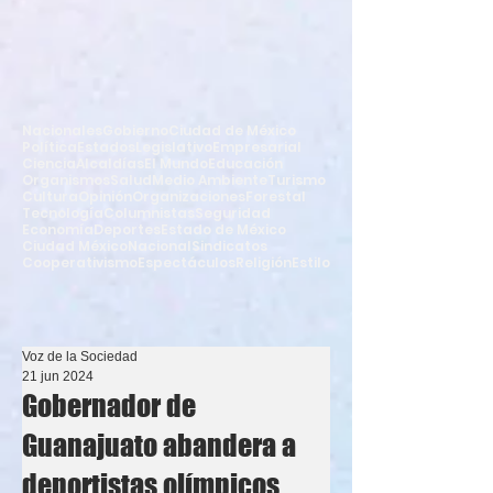
Nacionales
Gobierno
Ciudad de México
Política
Estados
Legislativo
Empresarial
Ciencia
Alcaldías
El Mundo
Educación
Organismos
Salud
Medio Ambiente
Turismo
Cultura
Opinión
Organizaciones
Forestal
Tecnología
Columnistas
Seguridad
Economía
Deportes
Estado de México
Ciudad México
Nacional
Sindicatos
Cooperativismo
Espectáculos
Religión
Estilo
Voz de la Sociedad
21 jun 2024
Gobernador de
Guanajuato abandera a
deportistas olímpicos