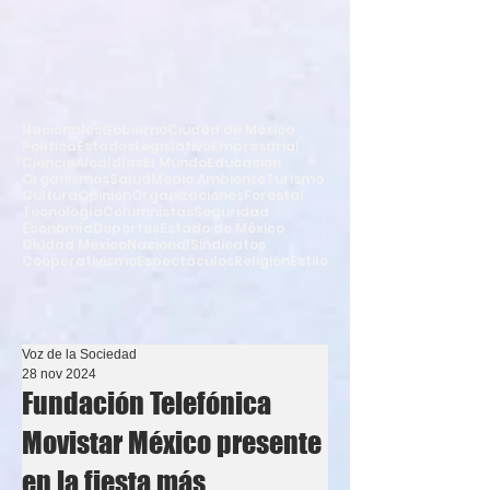
Nacionales
Gobierno
Ciudad de México
Política
Estados
Legislativo
Empresarial
Ciencia
Alcaldías
El Mundo
Educación
Organismos
Salud
Medio Ambiente
Turismo
Cultura
Opinión
Organizaciones
Forestal
Tecnología
Columnistas
Seguridad
Economía
Deportes
Estado de México
Ciudad México
Nacional
Sindicatos
Cooperativismo
Espectáculos
Religión
Estilo
Voz de la Sociedad
28 nov 2024
Fundación Telefónica
Movistar México presente
en la fiesta más