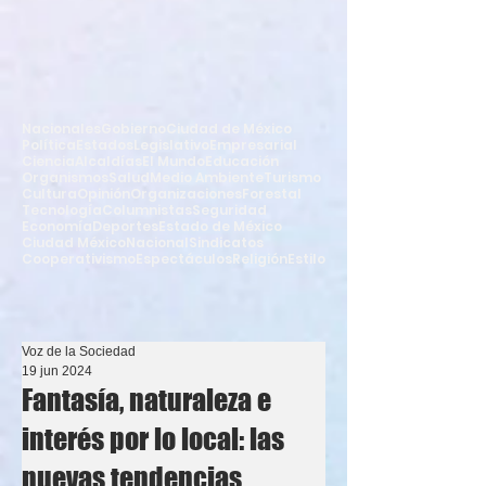
Nacionales
Gobierno
Ciudad de México
Política
Estados
Legislativo
Empresarial
Ciencia
Alcaldías
El Mundo
Educación
Organismos
Salud
Medio Ambiente
Turismo
Cultura
Opinión
Organizaciones
Forestal
Tecnología
Columnistas
Seguridad
Economía
Deportes
Estado de México
Ciudad México
Nacional
Sindicatos
Cooperativismo
Espectáculos
Religión
Estilo
Voz de la Sociedad
19 jun 2024
Fantasía, naturaleza e
interés por lo local: las
nuevas tendencias