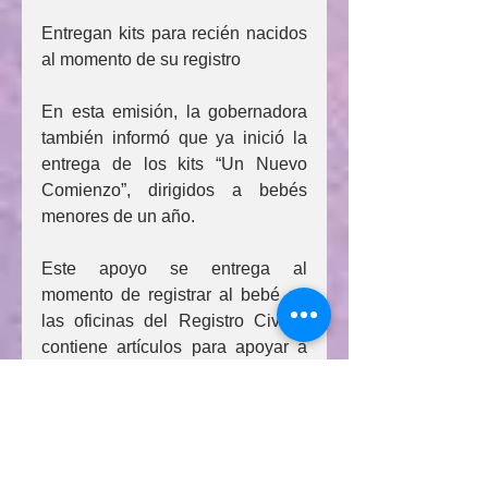
Entregan kits para recién nacidos 
al momento de su registro
En esta emisión, la gobernadora 
también informó que ya inició la 
entrega de los kits “Un Nuevo 
Comienzo”, dirigidos a bebés 
menores de un año.
Este apoyo se entrega al 
momento de registrar al bebé en 
las oficinas del Registro Civil y 
contiene artículos para apoyar a 
mamás y papás en el cuidado e 
higiene de sus hijas e hijos.
“Si tu bebé acaba de nacer, 
acércate con nosotros. Este kit 