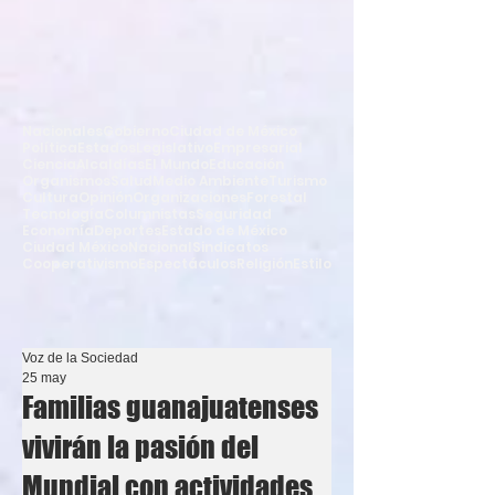
Nacionales
Gobierno
Ciudad de México
Política
Estados
Legislativo
Empresarial
Ciencia
Alcaldías
El Mundo
Educación
Organismos
Salud
Medio Ambiente
Turismo
Cultura
Opinión
Organizaciones
Forestal
Tecnología
Columnistas
Seguridad
Economía
Deportes
Estado de México
Ciudad México
Nacional
Sindicatos
Cooperativismo
Espectáculos
Religión
Estilo
Voz de la Sociedad
25 may
Familias guanajuatenses
vivirán la pasión del
Mundial con actividades